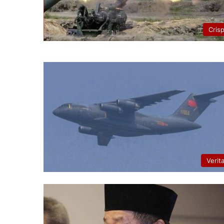
Cris
Verit