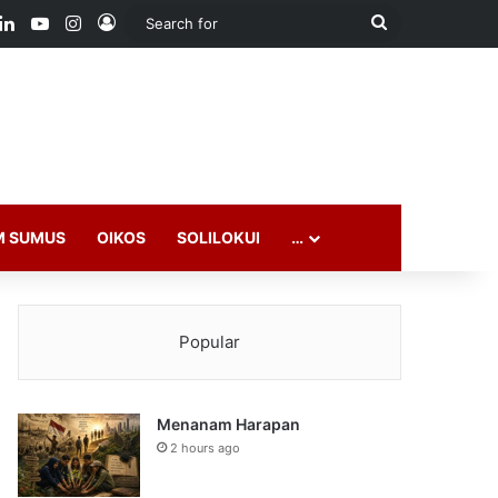
ook
LinkedIn
YouTube
Instagram
Log In
Search
for
M SUMUS
OIKOS
SOLILOKUI
…
Popular
Menanam Harapan
2 hours ago