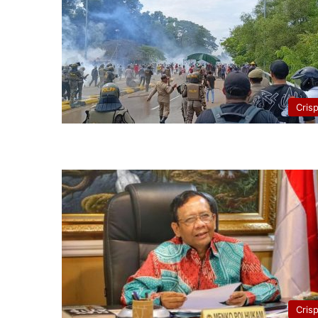
Cris
Cris