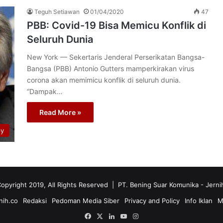
Teguh Setiawan
01/04/2020
47
PBB: Covid-19 Bisa Memicu Konflik di
Seluruh Dunia
New York –– Sekertaris Jenderal Perserikatan Bangsa-
Bangsa (PBB) Antonio Gutters mamperkirakan virus
corona akan memimicu konflik di seluruh dunia.
“Dampak…
Read More »
py
opyright 2019, All Rights Reserved | PT. Bening Suar Komunika
- Jerni
nih.co
Redaksi
Pedoman Media Siber
Privacy and Policy
Info Iklan
M
Facebook
X
LinkedIn
YouTube
Instagram