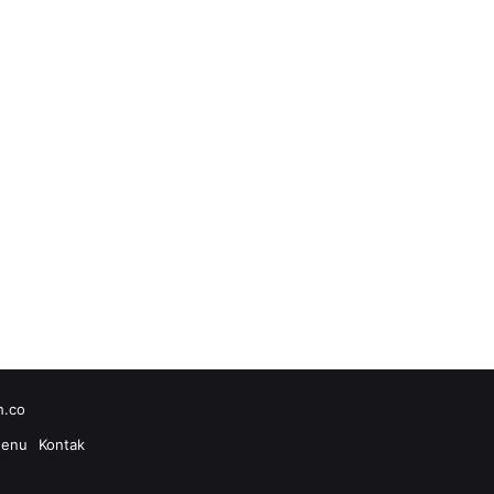
h.co
enu
Kontak