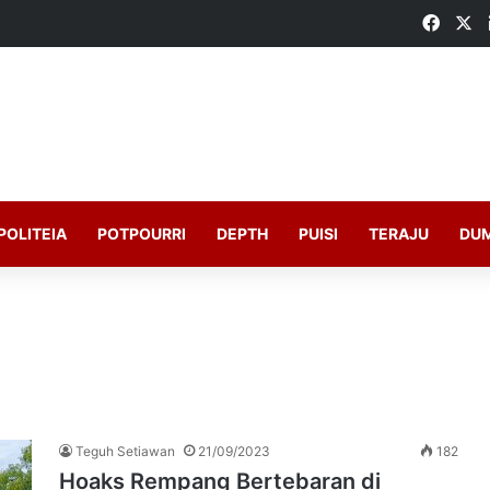
Faceb
X
POLITEIA
POTPOURRI
DEPTH
PUISI
TERAJU
DU
Teguh Setiawan
21/09/2023
182
Hoaks Rempang Bertebaran di