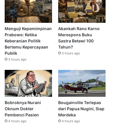
Menguji Kepemimpinan
Akankah Rano Karno
Prabowo: Ketika
Merespons Buku
Keberanian Politik
Sastra Betawi 100
Bertemu Kepercayaan
Tahun?
Publik
3 hours ago
3 hours ago
Bobroknya Nurani
Bougainville Terlepas
Oknum Dokter
dari Papua Nugini, Siap
Pembenci Pasien
Merdeka
4 hours ago
4 hours ago