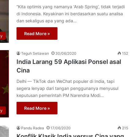
“Kita optimis yang namanya ‘Arab Spring’, tidak terjadi
di Indonesia. Keyakinan ini berdasarkan suatu analisa
dan sekaligus apa yang ada…
Read More »
py
Teguh Setiawan
30/06/2020
152
India Larang 59 Aplikasi Ponsel asal
Cina
Delhi — TikTok dan WeChat populer di India, tapi
segera lenyap dari tangan penggunanya menyusul
keputusan pemerintah PM Narendra Modi…
Read More »
py
Pandu Radea
17/06/2020
215
Konflik Klasik India versus Cina yang