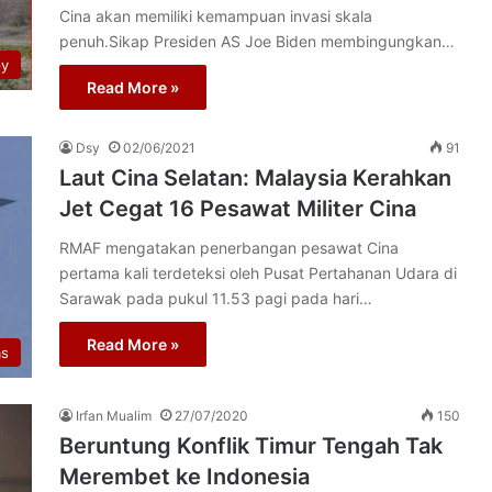
Cina akan memiliki kemampuan invasi skala
penuh.Sikap Presiden AS Joe Biden membingungkan…
py
Read More »
Dsy
02/06/2021
91
Laut Cina Selatan: Malaysia Kerahkan
Jet Cegat 16 Pesawat Militer Cina
RMAF mengatakan penerbangan pesawat Cina
pertama kali terdeteksi oleh Pusat Pertahanan Udara di
Sarawak pada pukul 11.53 pagi pada hari…
Read More »
as
Irfan Mualim
27/07/2020
150
Beruntung Konflik Timur Tengah Tak
Merembet ke Indonesia