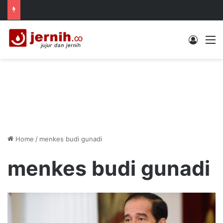
Log In
M
Home
/
menkes budi gunadi
menkes budi gunadi