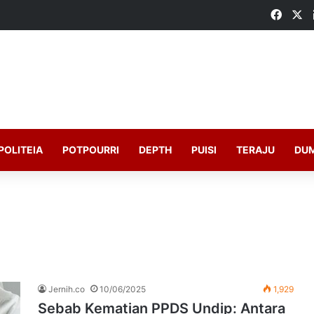
Faceb
X
POLITEIA
POTPOURRI
DEPTH
PUISI
TERAJU
DU
Jernih.co
10/06/2025
1,929
Sebab Kematian PPDS Undip: Antara