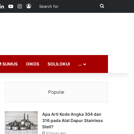
ook
LinkedIn
YouTube
Instagram
Log In
Search
for
M SUMUS
OIKOS
SOLILOKUI
…
Popular
Apa Arti Kode Angka 304 dan
316 pada Alat Dapur Stainless
Stell?
10 hours ago