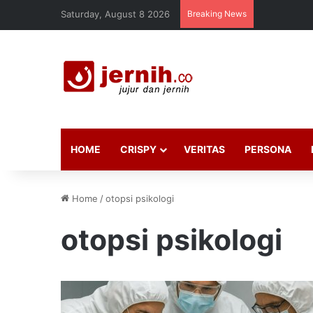
Saturday, August 8 2026
Breaking News
HOME
CRISPY
VERITAS
PERSONA
Home
/
otopsi psikologi
otopsi psikologi