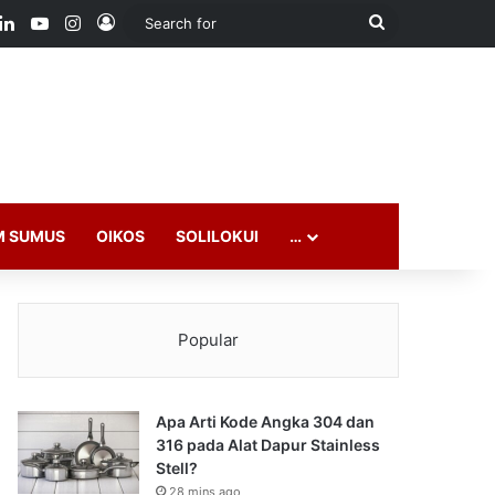
ook
LinkedIn
YouTube
Instagram
Log In
Search
for
M SUMUS
OIKOS
SOLILOKUI
…
Popular
Apa Arti Kode Angka 304 dan
316 pada Alat Dapur Stainless
Stell?
28 mins ago