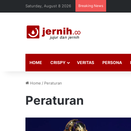
Saturday, August 8 2026
Breaking News
HOME
CRISPY
VERITAS
PERSONA
Home
/
Peraturan
Peraturan