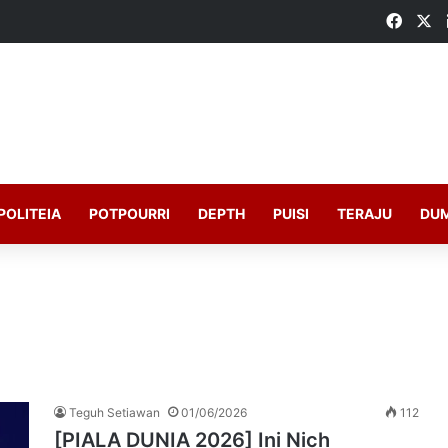
Faceb
X
POLITEIA
POTPOURRI
DEPTH
PUISI
TERAJU
DU
Teguh Setiawan
01/06/2026
112
[PIALA DUNIA 2026] Ini Nich