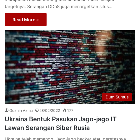
targetnya. Serangan DDoS juga menargetkan situs…
Read More »
Dum Sumus
Gozhin Azma
28/02/2022
177
Ukraina Bentuk Pasukan Jago-jago IT
Lawan Serangan Siber Rusia
Ukraina telah memanggil jago-jago hacker atau peretasnya