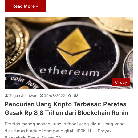
Read More »
Crispy
Teguh Setiawan
30/03/2022
158
Pencurian Uang Kripto Terbesar: Peretas
Gasak Rp 8,8 Triliun dari Blockchain Ronin
Peretas menggunakan kunci pribadi yang dicuri.Uang yang
dicuri masih ada di dompet digital. JERNIH — Proyek
Blockchain Ronin, Selasa 29…