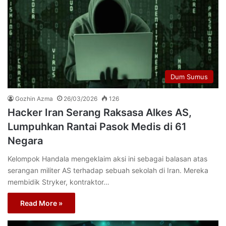
Dum Sumus
Gozhin Azma
26/03/2026
126
Hacker Iran Serang Raksasa Alkes AS,
Lumpuhkan Rantai Pasok Medis di 61
Negara
Kelompok Handala mengeklaim aksi ini sebagai balasan atas
serangan militer AS terhadap sebuah sekolah di Iran. Mereka
membidik Stryker, kontraktor…
Read More »