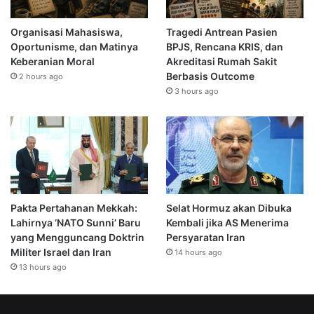
Organisasi Mahasiswa,
Tragedi Antrean Pasien
Oportunisme, dan Matinya
BPJS, Rencana KRIS, dan
Keberanian Moral
Akreditasi Rumah Sakit
Berbasis Outcome
2 hours ago
3 hours ago
Pakta Pertahanan Mekkah:
Selat Hormuz akan Dibuka
Lahirnya ‘NATO Sunni’ Baru
Kembali jika AS Menerima
yang Mengguncang Doktrin
Persyaratan Iran
Militer Israel dan Iran
14 hours ago
13 hours ago