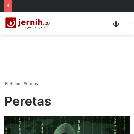
Log In
M
Home
/
Peretas
Peretas