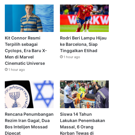
Kit Connor Resmi
Rodri Beri Lampu Hijau
Terpilih sebagai
ke Barcelona, Siap
Cyclops, Era Baru X-
Tinggalkan Etihad
Men di Marvel
1 hour ago
Cinematic Universe
1 hour ago
Rencana Penumbangan
Siswa 14 Tahun
Rezim Iran Gagal, Dua
Lakukan Penembakan
Bos Intelijen Mossad
Massal, 6 Orang
Dipecat
Korban Tewas di