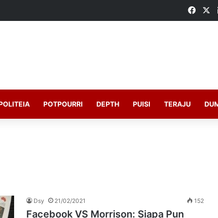
Faceb
X
POLITEIA
POTPOURRI
DEPTH
PUISI
TERAJU
DU
Dsy
21/02/2021
152
Facebook VS Morrison: Siapa Pun