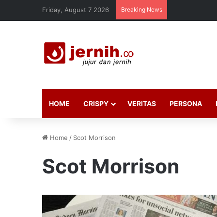
Friday, August 7 2026
Breaking News
HOME
CRISPY
VERITAS
PERSONA
Home
/
Scot Morrison
Scot Morrison