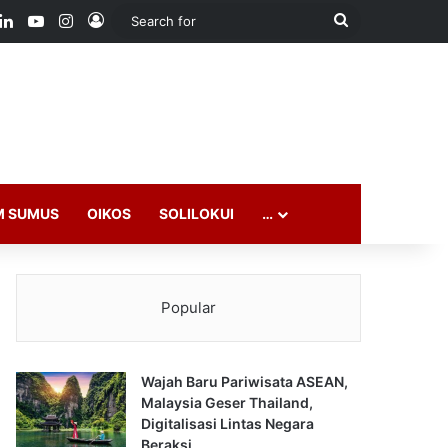
ook
LinkedIn
YouTube
Instagram
Log In
Search
for
M SUMUS
OIKOS
SOLILOKUI
…
Popular
Wajah Baru Pariwisata ASEAN,
Malaysia Geser Thailand,
Digitalisasi Lintas Negara
Beraksi