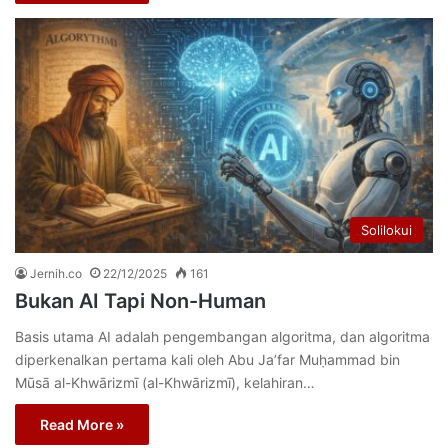
Solilokui
Jernih.co
22/12/2025
161
Bukan AI Tapi Non-Human
Basis utama AI adalah pengembangan algoritma, dan algoritma
diperkenalkan pertama kali oleh Abu Ja’far Muḥammad bin
Mūsā al-Khwārizmī (al-Khwārizmī), kelahiran…
Read More »