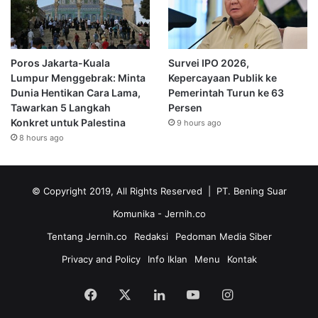
Poros Jakarta-Kuala
Survei IPO 2026,
Lumpur Menggebrak: Minta
Kepercayaan Publik ke
Dunia Hentikan Cara Lama,
Pemerintah Turun ke 63
Tawarkan 5 Langkah
Persen
Konkret untuk Palestina
9 hours ago
8 hours ago
© Copyright 2019, All Rights Reserved | PT. Bening Suar
Komunika
- Jernih.co
Tentang Jernih.co
Redaksi
Pedoman Media Siber
Privacy and Policy
Info Iklan
Menu
Kontak
Facebook
X
LinkedIn
YouTube
Instagram