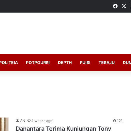
Faceb
X
POLITEIA
POTPOURRI
DEPTH
PUISI
TERAJU
DU
AN
4 weeks ago
121
Danantara Terima Kunjungan Tony