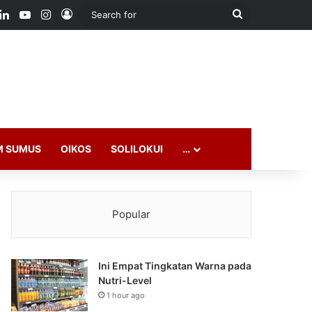
ook
LinkedIn
YouTube
Instagram
Log In
Search
for
M SUMUS
OIKOS
SOLILOKUI
…
Popular
Ini Empat Tingkatan Warna pada
Nutri-Level
1 hour ago