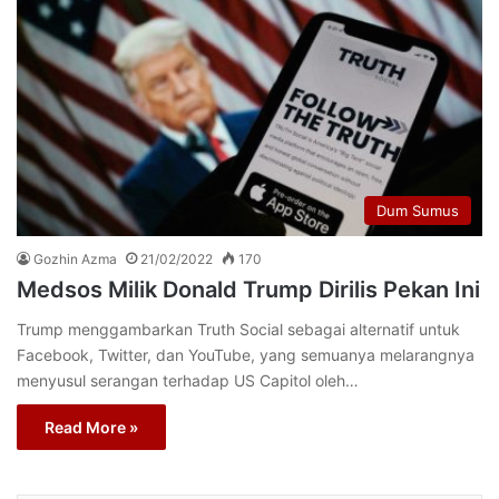
Dum Sumus
Gozhin Azma
21/02/2022
170
Medsos Milik Donald Trump Dirilis Pekan Ini
Trump menggambarkan Truth Social sebagai alternatif untuk
Facebook, Twitter, dan YouTube, yang semuanya melarangnya
menyusul serangan terhadap US Capitol oleh…
Read More »