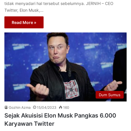
tidak menyadari hal tersebut sebelumnya. JERNIH – CEO
Twitter, Elon Musk,…
Read More »
Dum Sumus
Gozhin Azma
15/04/2023
160
Sejak Akuisisi Elon Musk Pangkas 6.000
Karyawan Twitter