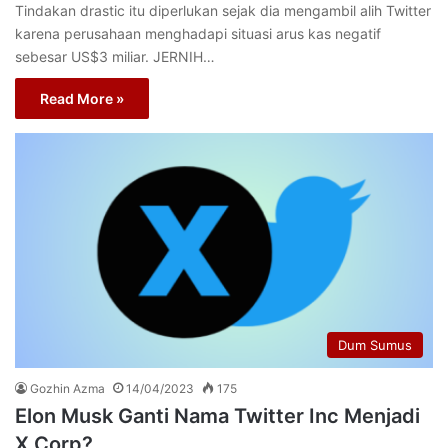
Tindakan drastic itu diperlukan sejak dia mengambil alih Twitter
karena perusahaan menghadapi situasi arus kas negatif
sebesar US$3 miliar. JERNIH…
Read More »
Dum Sumus
Gozhin Azma
14/04/2023
175
Elon Musk Ganti Nama Twitter Inc Menjadi
X Corp?