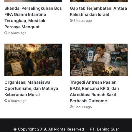
Skandal Perselingkuhan Bos
Gap tak Terjembatani Antara
FIFA Gianni Infantino
Palestina dan Israel
Terungkap, Mosi tak
8 hours ago
Percaya Menguat
2 hours ago
Organisasi Mahasiswa,
Tragedi Antrean Pasien
Oportunisme, dan Matinya
BPJS, Rencana KRIS, dan
Keberanian Moral
Akreditasi Rumah Sakit
Berbasis Outcome
8 hours ago
9 hours ago
© Copyright 2019, All Rights Reserved | PT. Bening Suar