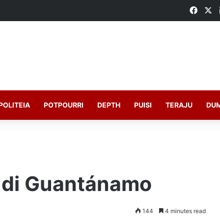
Faceb
X
POLITEIA
POTPOURRI
DEPTH
PUISI
TERAJU
DU
 di Guantánamo
144
4 minutes read