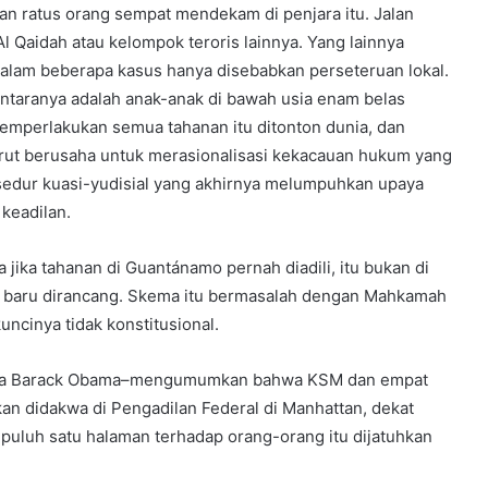
lapan ratus orang sempat mendekam di penjara itu. Jalan
l Qaidah atau kelompok teroris lainnya. Yang lainnya
dalam beberapa kasus hanya disebabkan perseteruan lokal.
antaranya adalah anak-anak di bawah usia enam belas
emperlakukan semua tahanan itu ditonton dunia, dan
urut berusaha untuk merasionalisasi kekacauan hukum yang
osedur kuasi-yudisial yang akhirnya melumpuhkan upaya
keadilan.
ika tahanan di Guantánamo pernah diadili, itu bukan di
ang baru dirancang. Skema itu bermasalah dengan Mahkamah
cinya tidak konstitusional.
tama Barack Obama–mengumumkan bahwa KSM dan empat
an didakwa di Pengadilan Federal di Manhattan, dekat
puluh satu halaman terhadap orang-orang itu dijatuhkan