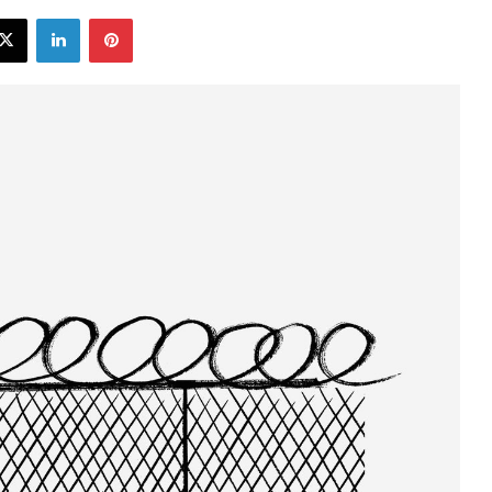
ebook
X
LinkedIn
Pinterest