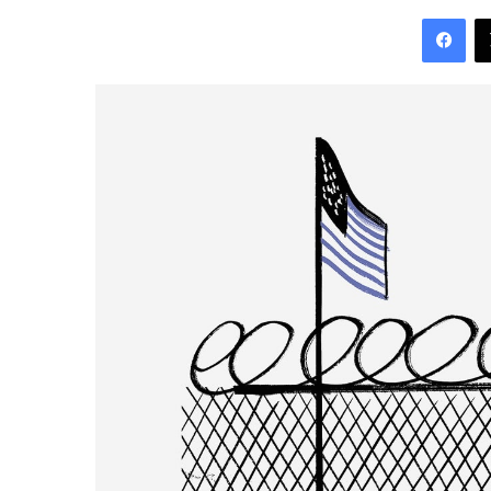
an
Fac
email