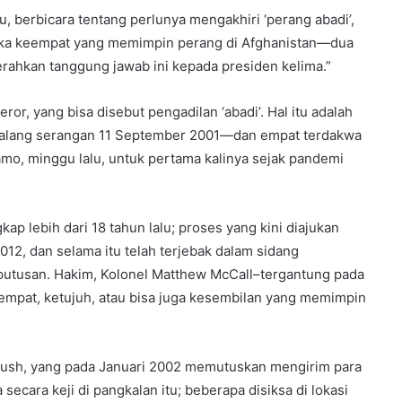
, berbicara tentang perlunya mengakhiri ‘perang abadi’,
rika keempat yang memimpin perang di Afghanistan—dua
rahkan tanggung jawab ini kepada presiden kelima.”
r, yang bisa disebut pengadilan ‘abadi’. Hal itu adalah
alang serangan 11 September 2001—dan empat terdakwa
mo, minggu lalu, untuk pertama kalinya sejak pandemi
ap lebih dari 18 tahun lalu; proses yang kini diajukan
12, dan selama itu telah terjebak dalam sidang
gi putusan. Hakim, Kolonel Matthew McCall–tergantung pada
pat, ketujuh, atau bisa juga kesembilan yang memimpin
Bush, yang pada Januari 2002 memutuskan mengirim para
ecara keji di pangkalan itu; beberapa disiksa di lokasi