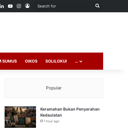
ook
LinkedIn
YouTube
Instagram
Log In
Search
for
M SUMUS
OIKOS
SOLILOKUI
…
Popular
Keramahan Bukan Penyerahan
Kedaulatan
1 hour ago