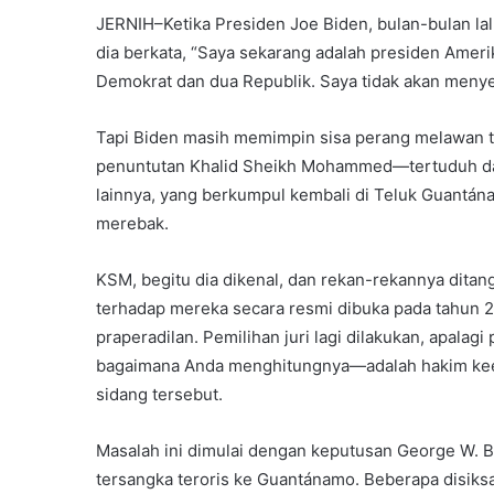
JERNIH–Ketika Presiden Joe Biden, bulan-bulan lalu
dia berkata, “Saya sekarang adalah presiden Ame
Demokrat dan dua Republik. Saya tidak akan menye
Tapi Biden masih memimpin sisa perang melawan tero
penuntutan Khalid Sheikh Mohammed—tertuduh d
lainnya, yang berkumpul kembali di Teluk Guantána
merebak.
KSM, begitu dia dikenal, dan rekan-rekannya ditangk
terhadap mereka secara resmi dibuka pada tahun 20
praperadilan. Pemilihan juri lagi dilakukan, apala
bagaimana Anda menghitungnya—adalah hakim keem
sidang tersebut.
Masalah ini dimulai dengan keputusan George W. 
tersangka teroris ke Guantánamo. Beberapa disiksa s