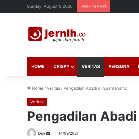
Sunday, August 9 2026
Breaking News
HOME
CRISPY
VERITAS
PERSONA
Home
/
Veritas
/
Pengadilan Abadi di Guantánamo
Veritas
Pengadilan Abadi
Send
Dsy
14/09/2021