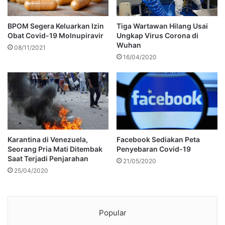
BPOM Segera Keluarkan Izin
Tiga Wartawan Hilang Usai
Obat Covid-19 Molnupiravir
Ungkap Virus Corona di
Wuhan
08/11/2021
16/04/2020
Karantina di Venezuela,
Facebook Sediakan Peta
Seorang Pria Mati Ditembak
Penyebaran Covid-19
Saat Terjadi Penjarahan
21/05/2020
25/04/2020
Popular