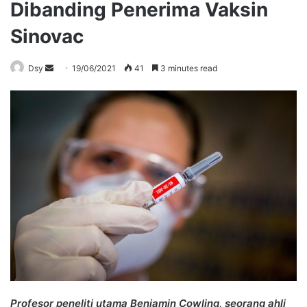
Dibanding Penerima Vaksin
Sinovac
Send
Dsy
19/06/2021
41
3 minutes read
an
email
Profesor peneliti utama Benjamin Cowling, seorang ahli