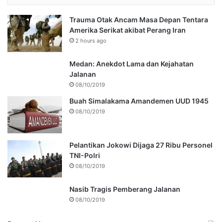
Trauma Otak Ancam Masa Depan Tentara
Amerika Serikat akibat Perang Iran
2 hours ago
Medan: Anekdot Lama dan Kejahatan
Jalanan
08/10/2019
Buah Simalakama Amandemen UUD 1945
08/10/2019
Pelantikan Jokowi Dijaga 27 Ribu Personel
TNI-Polri
08/10/2019
Nasib Tragis Pemberang Jalanan
08/10/2019