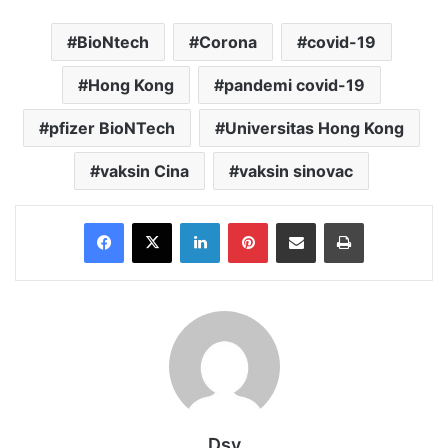
BioNtech
Corona
covid-19
Hong Kong
pandemi covid-19
pfizer BioNTech
Universitas Hong Kong
vaksin Cina
vaksin sinovac
Facebook
X
LinkedIn
Pinterest
Share via Email
Print
Dsy