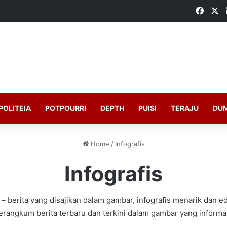
Faceb
X
POLITEIA
POTPOURRI
DEPTH
PUISI
TERAJU
DU
Home
/
Infografis
Infografis
 – berita yang disajikan dalam gambar, infografis menarik dan ed
rangkum berita terbaru dan terkini dalam gambar yang informat