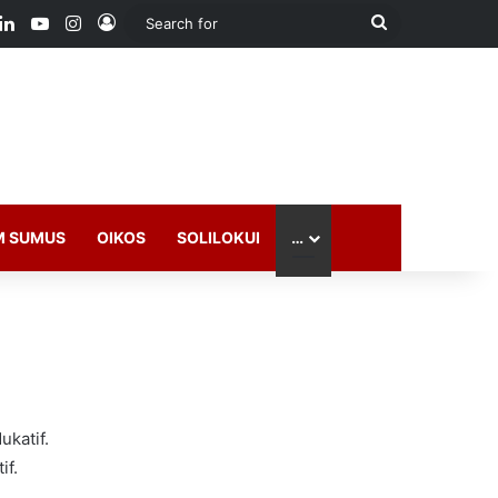
ook
LinkedIn
YouTube
Instagram
Log In
Search
for
M SUMUS
OIKOS
SOLILOKUI
…
ukatif.
if.