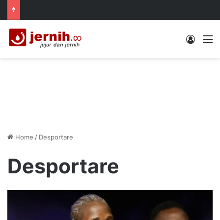
Log In
M
Home
/
Desportare
Desportare