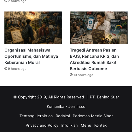
2 hours ago
Organisasi Mahasiswa,
Tragedi Antrean Pasien
Oportunisme, dan Matinya
BPJS, Rencana KRIS, dan
Keberanian Moral
Akreditasi Rumah Sakit
Berbasis Outcome
9 hours ago
10 hours ago
© Copyright 2019, All Rights Reserved | PT. Bening Suar
Komunika
- Jernih.co
Tentang Jernih.co
Redaksi
Pedoman Media Siber
Privacy and Policy
Info Iklan
Menu
Kontak