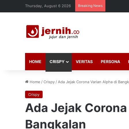
Thursday, August 6 2026
Breaking News
HOME
CRISPY
VERITAS
PERSONA
Home
/
Crispy
/
Ada Jejak Corona Varian Alpha di Bangk
Crispy
Ada Jejak Corona 
Bangkalan