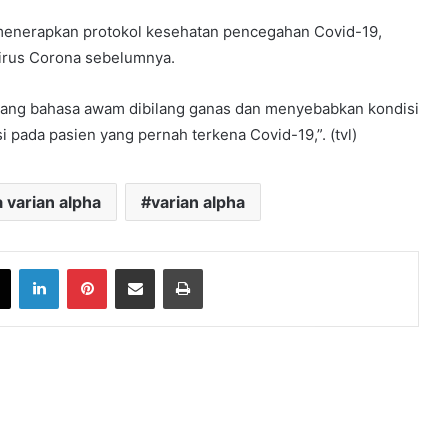
 menerapkan protokol kesehatan pencegahan Covid-19,
virus Corona sebelumnya.
ru yang bahasa awam dibilang ganas dan menyebabkan kondisi
 pada pasien yang pernah terkena Covid-19,”. (tvl)
 varian alpha
varian alpha
book
X
LinkedIn
Pinterest
Share via Email
Print