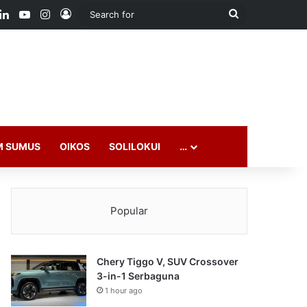
ook
LinkedIn
YouTube
Instagram
Log In
Search
for
M SUMUS
OIKOS
SOLILOKUI
…
Popular
Chery Tiggo V, SUV Crossover
3-in-1 Serbaguna
1 hour ago