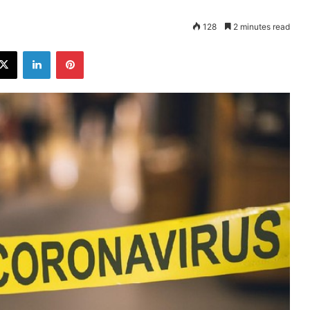
128
2 minutes read
ebook
X
LinkedIn
Pinterest