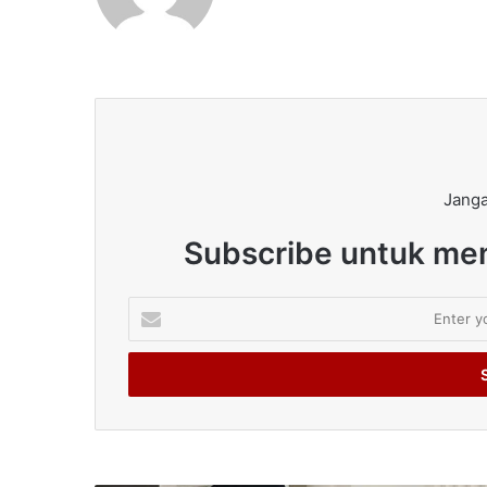
Janga
Subscribe untuk men
Enter
your
Email
address