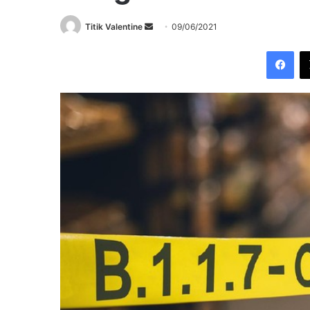
Send
Titik Valentine
09/06/2021
an
Fac
email