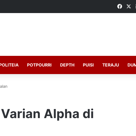
Faceb
X
POLITEIA
POTPOURRI
DEPTH
PUISI
TERAJU
DU
alan
Varian Alpha di