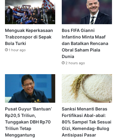
Menguak Keperkasaan
Bos FIFA Gianni
Trabzonspor di Sepak
Infantino Minta Maaf
Bola Turki
dan Batalkan Rencana
Obral Saham Piala
1 hour ago
Dunia
2 hours ago
Pusat Guyur ‘Bantuan’
Sanksi Menanti Beras
Rp20,5 Triliun,
Fortifikasi Abal-abal:
Tunggakan DBH Rp70
80% Sampel Tak Sesuai
Triliun Tetap
Gizi, Kemendag-Bulog
Menggantung
Antisipasi Pasar