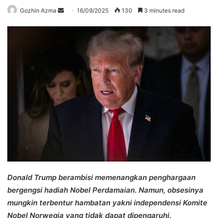
Send
Gozhin Azma
16/09/2025
130
3 minutes read
an
email
Donald Trump berambisi memenangkan penghargaan
bergengsi hadiah Nobel Perdamaian
. Namun, obsesinya
mungkin terbentur hambatan yakni independensi Komite
Nobel Norwegia yang tidak dapat dipengaruhi.