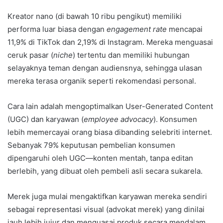
Kreator nano (di bawah 10 ribu pengikut) memiliki
performa luar biasa dengan
engagement rate
mencapai
11,9% di TikTok dan 2,19% di Instagram. Mereka menguasai
ceruk pasar (
niche
) tertentu dan memiliki hubungan
selayaknya teman dengan audiensnya, sehingga ulasan
mereka terasa organik seperti rekomendasi personal.
Cara lain adalah mengoptimalkan User-Generated Content
(UGC) dan karyawan (
e
mployee
a
dvocacy
). Konsumen
lebih memercayai orang biasa dibanding selebriti internet.
Sebanyak 79% keputusan pembelian konsumen
dipengaruhi oleh UGC—konten mentah, tanpa editan
berlebih, yang dibuat oleh pembeli asli secara sukarela.
Merek juga mulai mengaktifkan karyawan mereka sendiri
sebagai representasi visual (advokat merek) yang dinilai
jauh lebih jujur dan menguasai produk secara mendalam.