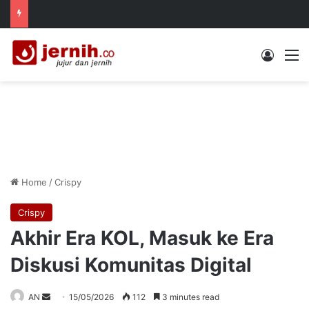
Log In
M
Home
/
Crispy
Crispy
Akhir Era KOL, Masuk ke Era
Diskusi Komunitas Digital
Send
AN
15/05/2026
112
3 minutes read