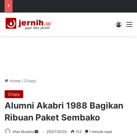
Log In
M
Home
/
Crispy
Crispy
Alumni Akabri 1988 Bagikan
Ribuan Paket Sembako
Send
Irfan Mualim
25/07/2020
153
1 minute read