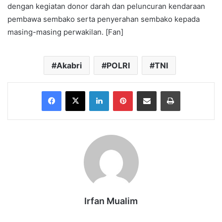
dengan kegiatan donor darah dan peluncuran kendaraan
pembawa sembako serta penyerahan sembako kepada
masing-masing perwakilan. [Fan]
Akabri
POLRI
TNI
Facebook
X
LinkedIn
Pinterest
Share via Email
Print
Irfan Mualim