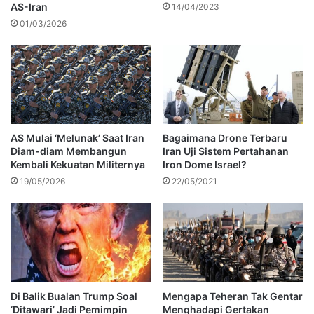
AS-Iran
14/04/2023
01/03/2026
AS Mulai ‘Melunak’ Saat Iran
Bagaimana Drone Terbaru
Diam-diam Membangun
Iran Uji Sistem Pertahanan
Kembali Kekuatan Militernya
Iron Dome Israel?
19/05/2026
22/05/2021
Di Balik Bualan Trump Soal
Mengapa Teheran Tak Gentar
‘Ditawari’ Jadi Pemimpin
Menghadapi Gertakan