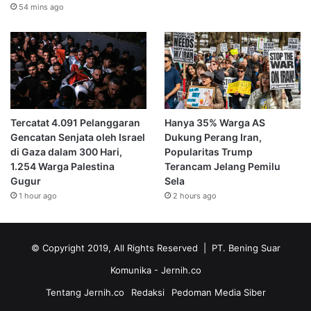
54 mins ago
Tercatat 4.091 Pelanggaran
Hanya 35% Warga AS
Gencatan Senjata oleh Israel
Dukung Perang Iran,
di Gaza dalam 300 Hari,
Popularitas Trump
1.254 Warga Palestina
Terancam Jelang Pemilu
Gugur
Sela
1 hour ago
2 hours ago
© Copyright 2019, All Rights Reserved | PT. Bening Suar
Komunika
- Jernih.co
Tentang Jernih.co
Redaksi
Pedoman Media Siber