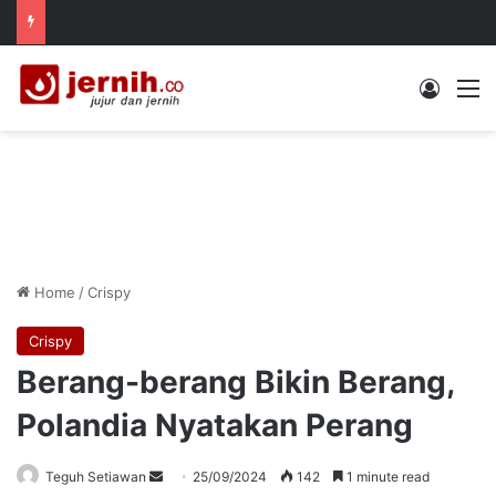
Log In
M
Home
/
Crispy
Crispy
Berang-berang Bikin Berang,
Polandia Nyatakan Perang
Send
Teguh Setiawan
25/09/2024
142
1 minute read