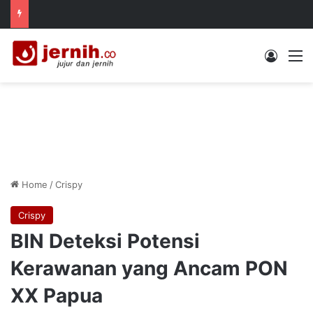
Log In
M
Home
/
Crispy
Crispy
BIN Deteksi Potensi
Kerawanan yang Ancam PON
XX Papua