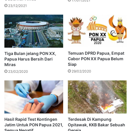
17/07/2021
23/12/2021
Temuan DPRD Papua, Empat
Tiga Bulan jelang PON XX,
Cabor PON XX Papua Belum
Papua Harus Bersih Dari
Siap
Miras
29/02/2020
23/02/2020
Hasil Rapid Test Kontingen
Terdesak Di Kampung
Jatim Untuk PON Papua 2021,
Opitawak, KKB Bakar Sebuah
Semua Negatif
Gereja