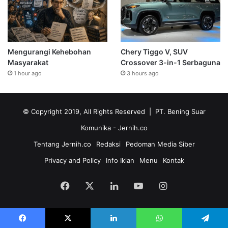
Mengurangi Kehebohan
Chery Tiggo V, SUV
Masyarakat
Crossover 3-in-1 Serbaguna
1 hour ago
3 hours ago
© Copyright 2019, All Rights Reserved | PT. Bening Suar
Komunika
- Jernih.co
Tentang Jernih.co
Redaksi
Pedoman Media Siber
Privacy and Policy
Info Iklan
Menu
Kontak
Facebook
X
LinkedIn
YouTube
Instagram