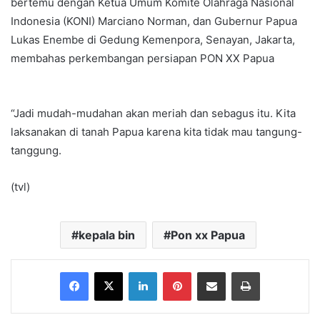
bertemu dengan Ketua Umum Komite Olahraga Nasional
Indonesia (KONI) Marciano Norman, dan Gubernur Papua
Lukas Enembe di Gedung Kemenpora, Senayan, Jakarta,
membahas perkembangan persiapan PON XX Papua
“Jadi mudah-mudahan akan meriah dan sebagus itu. Kita
laksanakan di tanah Papua karena kita tidak mau tangung-
tanggung.
(tvl)
kepala bin
Pon xx Papua
Facebook
X
LinkedIn
Pinterest
Share via Email
Print