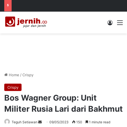
Log In
M
Home
/
Crispy
Crispy
Bos Wagner Group: Unit
Militer Rusia Lari dari Bakhmut
Send
Teguh Setiawan
09/05/2023
150
1 minute read