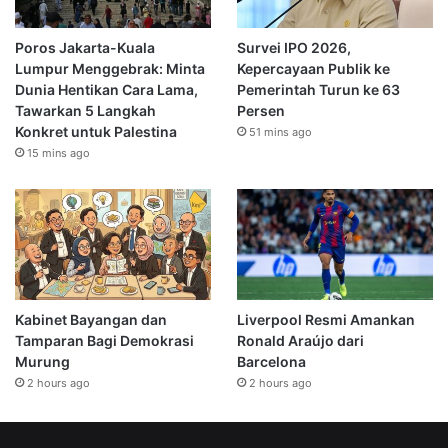
Poros Jakarta-Kuala
Survei IPO 2026,
Lumpur Menggebrak: Minta
Kepercayaan Publik ke
Dunia Hentikan Cara Lama,
Pemerintah Turun ke 63
Tawarkan 5 Langkah
Persen
Konkret untuk Palestina
51 mins ago
15 mins ago
Kabinet Bayangan dan
Liverpool Resmi Amankan
Tamparan Bagi Demokrasi
Ronald Araújo dari
Murung
Barcelona
2 hours ago
2 hours ago