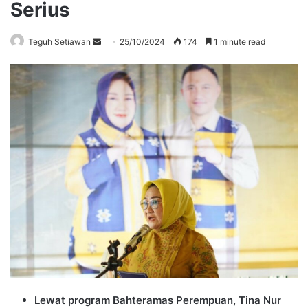
Serius
Send
Teguh Setiawan
25/10/2024
174
1 minute read
an
email
Lewat program Bahteramas Perempuan, Tina Nur