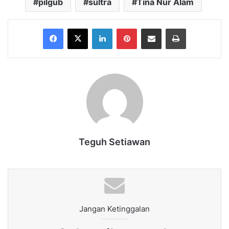
pilgub
sultra
Tina Nur Alam
Facebook
X
LinkedIn
Pinterest
Share via Email
Print
Teguh Setiawan
Jangan Ketinggalan