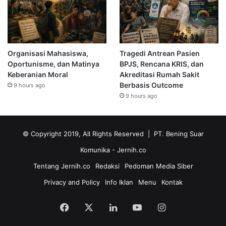
Organisasi Mahasiswa,
Tragedi Antrean Pasien
Oportunisme, dan Matinya
BPJS, Rencana KRIS, dan
Keberanian Moral
Akreditasi Rumah Sakit
Berbasis Outcome
9 hours ago
9 hours ago
© Copyright 2019, All Rights Reserved | PT. Bening Suar
Komunika
- Jernih.co
Tentang Jernih.co
Redaksi
Pedoman Media Siber
Privacy and Policy
Info Iklan
Menu
Kontak
Facebook
X
LinkedIn
YouTube
Instagram