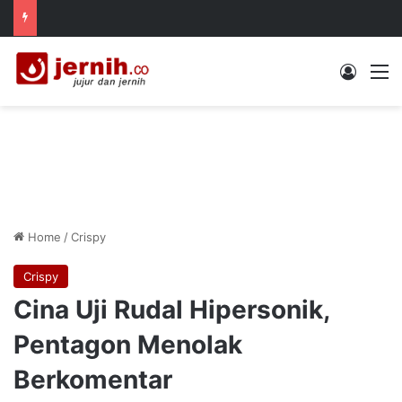
Log In
M
Home
/
Crispy
Crispy
Cina Uji Rudal Hipersonik,
Pentagon Menolak
Berkomentar