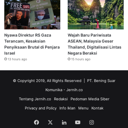
Nyawa Direktur RS Gaza
Wajah Baru Pariwisata
Terancam, Kesaksian
ASEAN, Malaysia Geser
Penyiksaan Brutal di Penjara
Thailand, Digitalisasi Lintas
Israel
Negara Beraksi
13 hours ago
15 hours ago
© Copyright 2019, All Rights Reserved | PT. Bening Suar
Komunika
- Jernih.co
Tentang Jernih.co
Redaksi
Pedoman Media Siber
Privacy and Policy
Info Iklan
Menu
Kontak
Facebook
X
LinkedIn
YouTube
Instagram