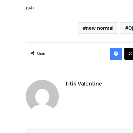
(tvl)
new normal
O
Face
Share
Titik Valentine