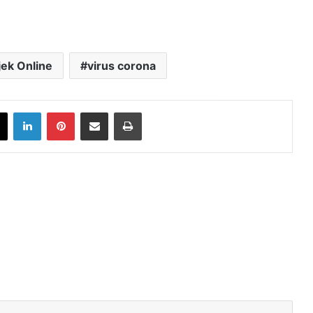
jek Online
virus corona
book
X
LinkedIn
Pinterest
Share via Email
Print