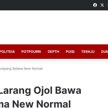
Faceb
X
POLITEIA
POTPOURRI
DEPTH
PUISI
TERAJU
DU
numpang Selama New Normal
Larang Ojol Bawa
ma New Normal