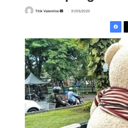
Send
Titik Valentine
31/05/2020
an
Fac
email