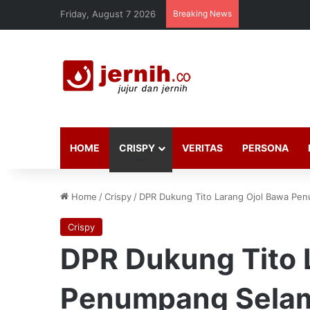
Friday, August 7 2026
Breaking News
HOME
CRISPY
VERITAS
PERSONA
Home
/
Crispy
/
DPR Dukung Tito Larang Ojol Bawa Pe
Crispy
DPR Dukung Tito 
Penumpang Sela