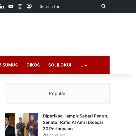
ook
LinkedIn
YouTube
Instagram
Log In
Search
for
M SUMUS
OIKOS
SOLILOKUI
…
Popular
Diperiksa Hampir Sehari Penuh,
Senator Rafiq Al Amri Dicecar
30 Pertanyaan
4 hours ago