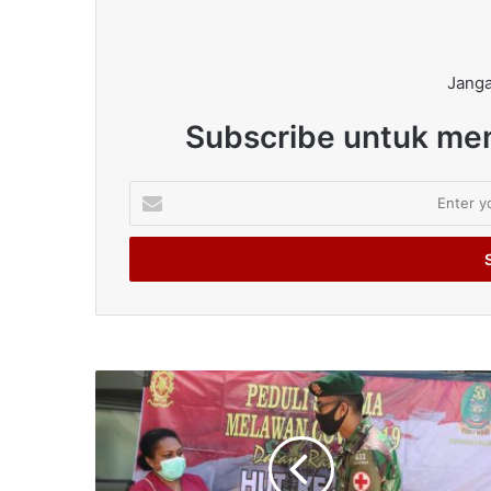
Janga
Subscribe untuk men
Enter
your
Email
address