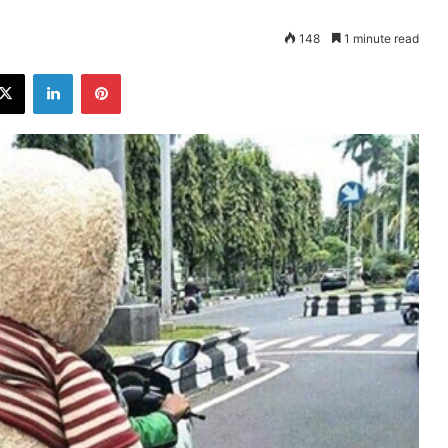
148
1 minute read
ebook
X
LinkedIn
Pinterest