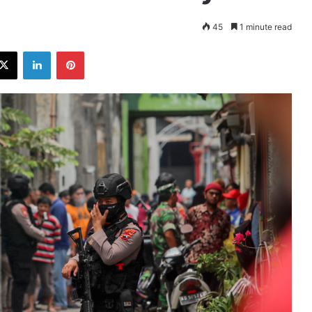
45
1 minute read
ebook
X
LinkedIn
Pinterest