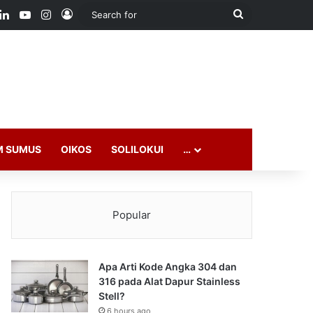
ook
LinkedIn
YouTube
Instagram
Log In
Search
for
M SUMUS
OIKOS
SOLILOKUI
…
Popular
Apa Arti Kode Angka 304 dan
316 pada Alat Dapur Stainless
Stell?
6 hours ago