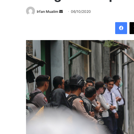
Send
Irfan Mualim
06/10/2020
an
Fac
email