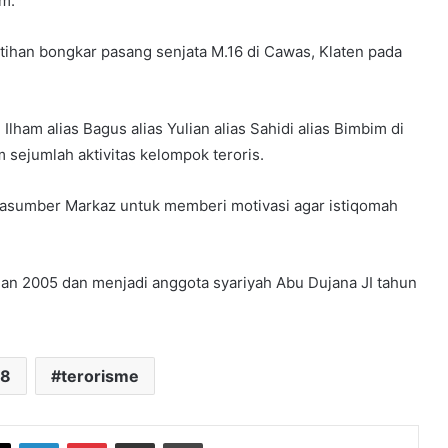
m.
tihan bongkar pasang senjata M.16 di Cawas, Klaten pada
ham alias Bagus alias Yulian alias Sahidi alias Bimbim di
 sejumlah aktivitas kelompok teroris.
rasumber Markaz untuk memberi motivasi agar istiqomah
an 2005 dan menjadi anggota syariyah Abu Dujana JI tahun
88
terorisme
book
X
LinkedIn
Pinterest
Share via Email
Print