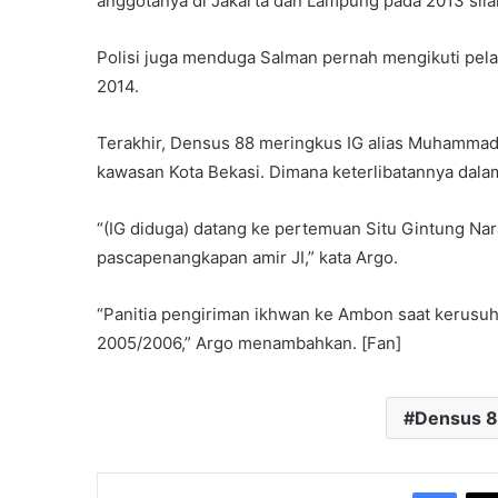
anggotanya di Jakarta dan Lampung pada 2013 sila
Polisi juga menduga Salman pernah mengikuti pela
2014.
Terakhir, Densus 88 meringkus IG alias Muhammad Il
kawasan Kota Bekasi. Dimana keterlibatannya dalam
“(IG diduga) datang ke pertemuan Situ Gintung Na
pascapenangkapan amir JI,” kata Argo.
“Panitia pengiriman ikhwan ke Ambon saat kerusuh
2005/2006,” Argo menambahkan. [Fan]
Densus 
Face