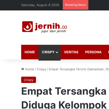
Saturday, August 8 2026
Breaking News
HOME
CRISPY
VERITAS
PERSONA
Home
/
Crispy
/
Empat Tersangka Teroris Diamankan, D
Crispy
Empat Tersangka 
Diduga Kelompok 