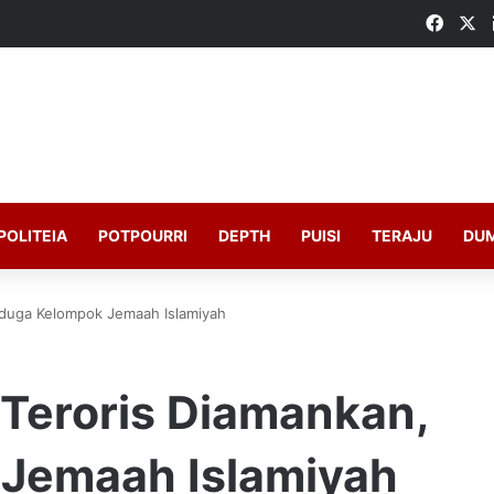
Faceb
X
POLITEIA
POTPOURRI
DEPTH
PUISI
TERAJU
DU
iduga Kelompok Jemaah Islamiyah
Teroris Diamankan,
Jemaah Islamiyah