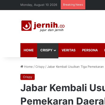
Monday, August 10 2026
Breaking News
HOME
CRISPY
VERITAS
PERSONA
Home
/
Crispy
/
Jabar Kembali Usulkan Tiga Pemekaran
Crispy
Jabar Kembali Us
Pemekaran Daera