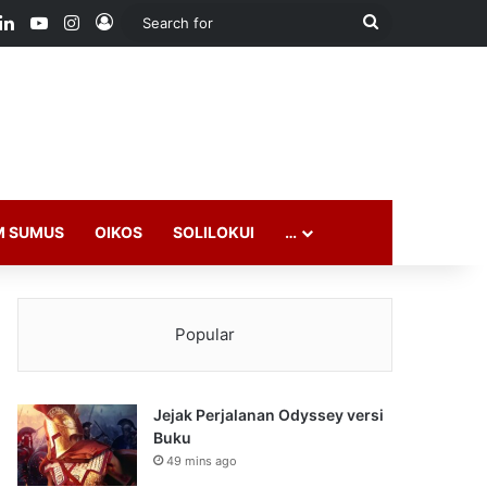
ook
LinkedIn
YouTube
Instagram
Log In
Search
for
M SUMUS
OIKOS
SOLILOKUI
…
Popular
Jejak Perjalanan Odyssey versi
Buku
49 mins ago