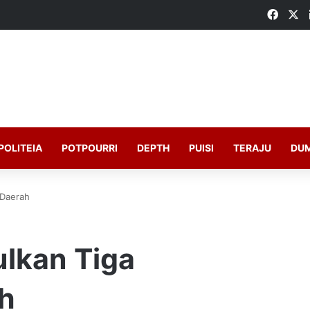
Faceb
X
POLITEIA
POTPOURRI
DEPTH
PUISI
TERAJU
DU
 Daerah
ulkan Tiga
h