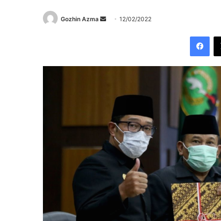
Send
Gozhin Azma
12/02/2022
an
Fac
email