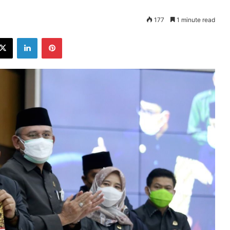
177
1 minute read
ebook
X
LinkedIn
Pinterest