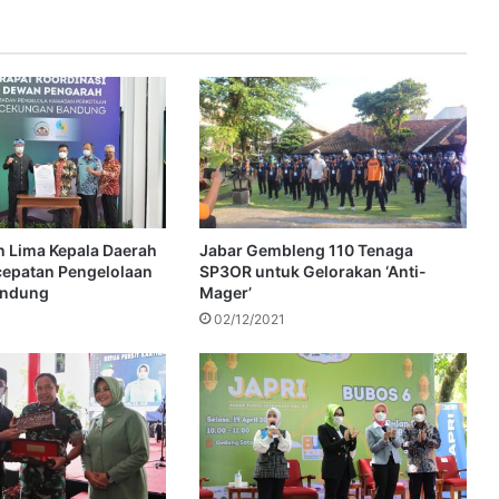
 Lima Kepala Daerah
Jabar Gembleng 110 Tenaga
cepatan Pengelolaan
SP3OR untuk Gelorakan ‘Anti-
andung
Mager’
02/12/2021