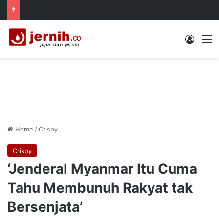
Log In
M
Home
/
Crispy
Crispy
‘Jenderal Myanmar Itu Cuma
Tahu Membunuh Rakyat tak
Bersenjata’