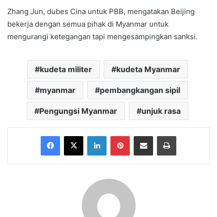
Zhang Jun, dubes Cina untuk PBB, mengatakan Beijing
bekerja dengan semua pihak di Myanmar untuk
mengurangi ketegangan tapi mengesampingkan sanksi.
kudeta militer
kudeta Myanmar
myanmar
pembangkangan sipil
Pengungsi Myanmar
unjuk rasa
Facebook
X
LinkedIn
Pinterest
Share via Email
Print