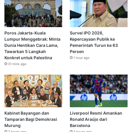
Poros Jakarta-Kuala
Survei IPO 2026,
Lumpur Menggebrak: Minta
Kepercayaan Publik ke
Dunia Hentikan Cara Lama,
Pemerintah Turun ke 63
Tawarkan 5 Langkah
Persen
Konkret untuk Palestina
1 hour ago
31 mins ago
Kabinet Bayangan dan
Liverpool Resmi Amankan
Tamparan Bagi Demokrasi
Ronald Araújo dari
Murung
Barcelona
2 hours ago
2 hours ago