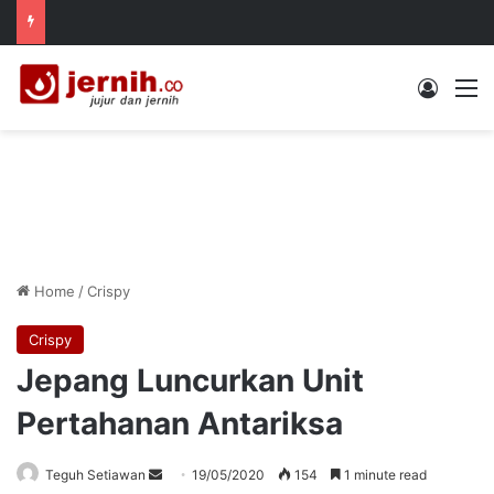
Log In
M
Home
/
Crispy
Crispy
Jepang Luncurkan Unit
Pertahanan Antariksa
Send
Teguh Setiawan
19/05/2020
154
1 minute read