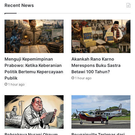
Recent News
Menguji Kepemimpinan
Akankah Rano Karno
Prabowo: Ketika Keberanian
Merespons Buku Sastra
Politik Bertemu Kepercayaan
Betawi 100 Tahun?
Publik
1 hour ago
1 hour ago
Bobroknya Nurani Oknum
Bougainville Terlepas dari