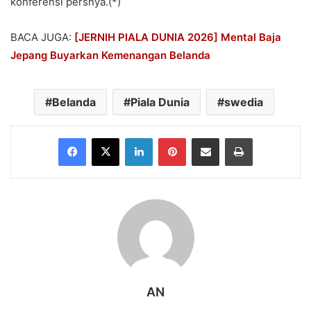
konferensi persnya.(*)
BACA JUGA:
[JERNIH PIALA DUNIA 2026] Mental Baja
Jepang Buyarkan Kemenangan Belanda
Belanda
Piala Dunia
swedia
Facebook
X
LinkedIn
Pinterest
Share via Email
Print
AN