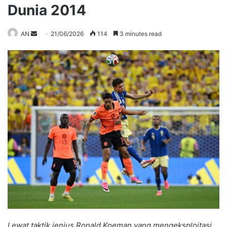
Dunia 2014
Send
AN
21/06/2026
114
3 minutes read
an
email
Lewat taktik jenius Ronald Koeman yang mengeksploitasi