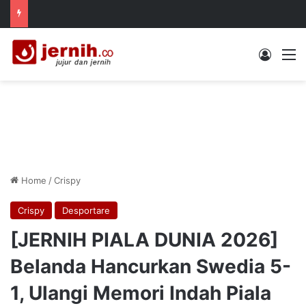
Log In
M
Home
/
Crispy
Crispy
Desportare
[JERNIH PIALA DUNIA 2026]
Belanda Hancurkan Swedia 5-
1, Ulangi Memori Indah Piala