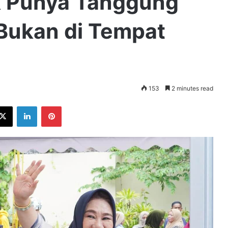
 Punya Tanggung
Bukan di Tempat
153
2 minutes read
ebook
X
LinkedIn
Pinterest