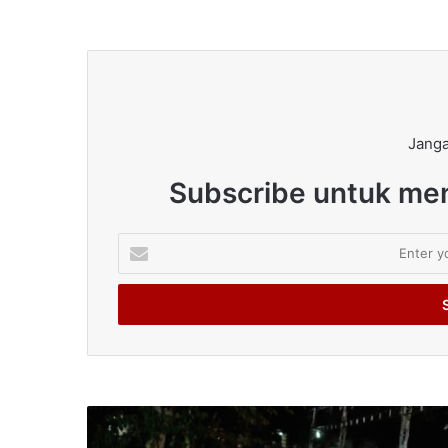
Janga
Subscribe untuk men
Enter
your
Email
address