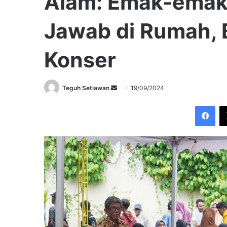
Alam: Emak-emak
Jawab di Rumah, 
Konser
Send
Teguh Setiawan
19/09/2024
an
Fac
email