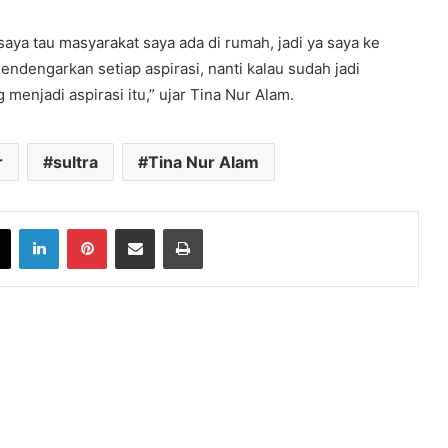
aya tau masyarakat saya ada di rumah, jadi ya saya ke
dengarkan setiap aspirasi, nanti kalau sudah jadi
menjadi aspirasi itu,” ujar Tina Nur Alam.
r
sultra
Tina Nur Alam
book
X
LinkedIn
Pinterest
Share via Email
Print