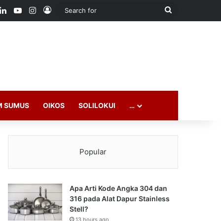
ook
LinkedIn
YouTube
Instagram
Log In
Search
for
M SUMUS
OIKOS
SOLILOKUI
…
Popular
Apa Arti Kode Angka 304 dan
316 pada Alat Dapur Stainless
Stell?
13 hours ago