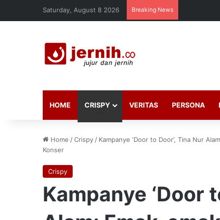
Saturday, August 8 2026
Breaking News
HOME
CRISPY
VERITAS
PERSONA
Home
/
Crispy
/
Kampanye ‘Door to Door’, Tina Nur Al
Konser
Crispy
Kampanye ‘Door to