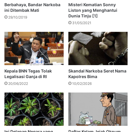
Berbahaya, Bandar Narkoba
Misteri Kematian Sonny
ini Ditembak Mati
Liston yang Menghantui
Dunia Tinju [1]
29/10/2019
31/05/2021
Kepala BNN Tegas Tolak
Skandal Narkoba Seret Nama
Legalisasi Ganja di RI
Kapolres Bima
20/06/2022
10/02/2026
Ini Delapan Negara yang
Daftar Kelam Jejak Oknum