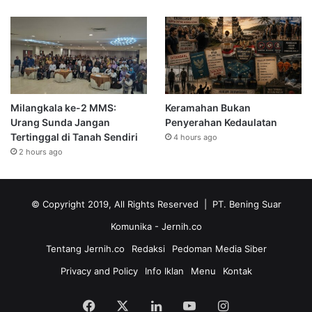
Milangkala ke-2 MMS:
Keramahan Bukan
Urang Sunda Jangan
Penyerahan Kedaulatan
Tertinggal di Tanah Sendiri
4 hours ago
2 hours ago
© Copyright 2019, All Rights Reserved | PT. Bening Suar
Komunika
- Jernih.co
Tentang Jernih.co
Redaksi
Pedoman Media Siber
Privacy and Policy
Info Iklan
Menu
Kontak
Facebook
X
LinkedIn
YouTube
Instagram