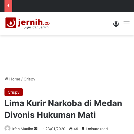
Log In
M
Home
/
Crispy
Crispy
Lima Kurir Narkoba di Medan
Divonis Hukuman Mati
Send
Irfan Mualim
23/01/2020
49
1 minute read