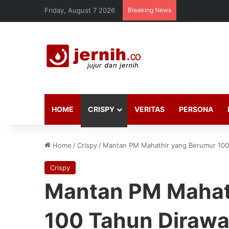
Friday, August 7 2026
Breaking News
HOME
CRISPY
VERITAS
PERSONA
Home
/
Crispy
/
Mantan PM Mahathir yang Berumur 100 T
Crispy
Mantan PM Mahat
100 Tahun Dirawa