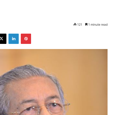
121
1 minute read
ebook
X
LinkedIn
Pinterest