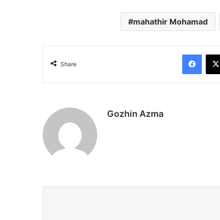
mahathir Mohamad
Face
Share
Gozhin Azma