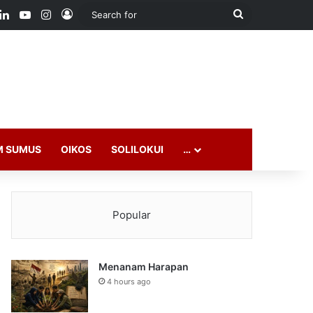
ook
LinkedIn
YouTube
Instagram
Log In
Search
for
M SUMUS
OIKOS
SOLILOKUI
…
Popular
Menanam Harapan
4 hours ago