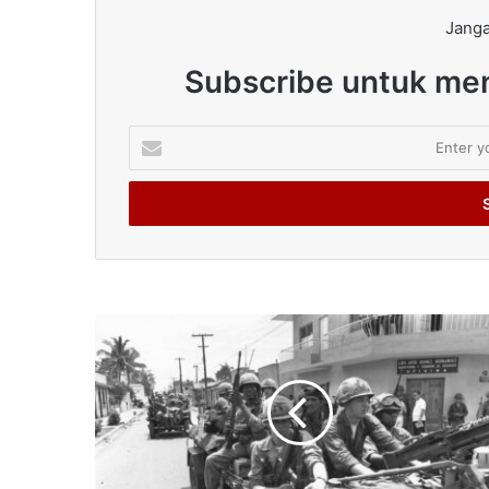
Janga
Subscribe untuk men
Enter
your
Email
address