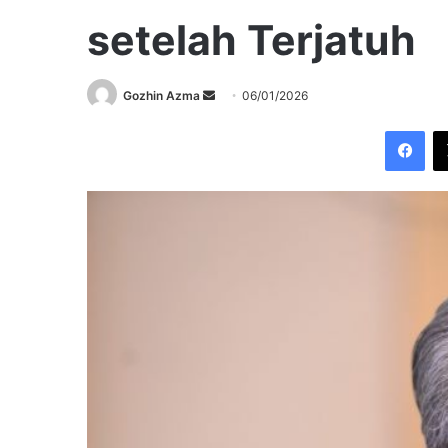
setelah Terjatuh
Send
Gozhin Azma
06/01/2026
an
Fac
email