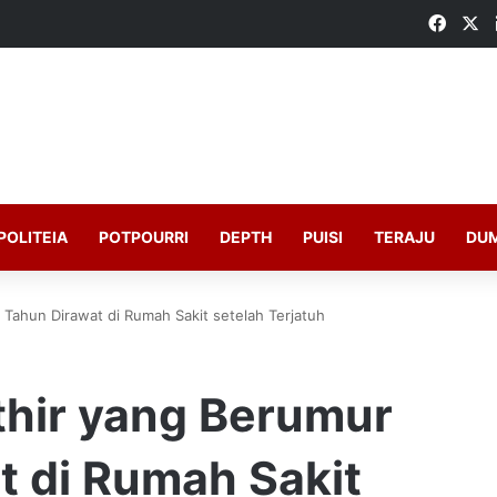
Faceb
X
POLITEIA
POTPOURRI
DEPTH
PUISI
TERAJU
DU
ahun Dirawat di Rumah Sakit setelah Terjatuh
hir yang Berumur
t di Rumah Sakit