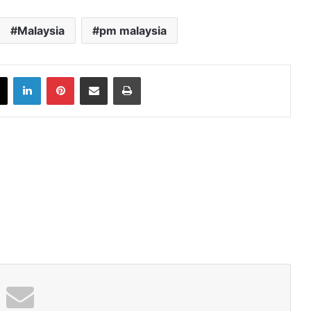
Malaysia
pm malaysia
book
X
LinkedIn
Pinterest
Share via Email
Print