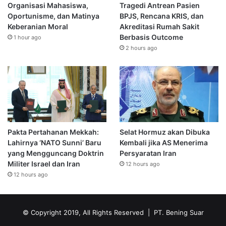
Organisasi Mahasiswa,
Tragedi Antrean Pasien
Oportunisme, dan Matinya
BPJS, Rencana KRIS, dan
Keberanian Moral
Akreditasi Rumah Sakit
Berbasis Outcome
1 hour ago
2 hours ago
Pakta Pertahanan Mekkah:
Selat Hormuz akan Dibuka
Lahirnya ‘NATO Sunni’ Baru
Kembali jika AS Menerima
yang Mengguncang Doktrin
Persyaratan Iran
Militer Israel dan Iran
12 hours ago
12 hours ago
© Copyright 2019, All Rights Reserved | PT. Bening Suar