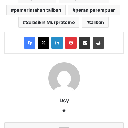
pemerintahan taliban
peran perempuan
Sulasikin Murpratomo
taliban
Facebook
X
LinkedIn
Pinterest
Share via Email
Print
Dsy
Website