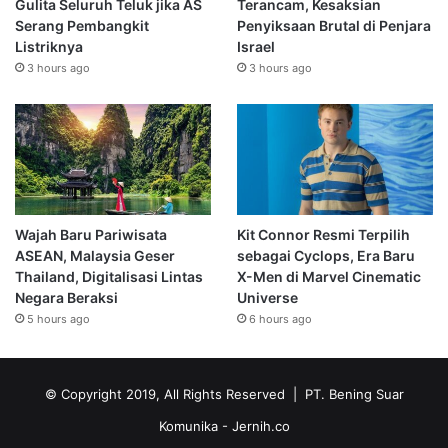
Gulita Seluruh Teluk jika AS
Terancam, Kesaksian
Serang Pembangkit
Penyiksaan Brutal di Penjara
Listriknya
Israel
3 hours ago
3 hours ago
Wajah Baru Pariwisata
Kit Connor Resmi Terpilih
ASEAN, Malaysia Geser
sebagai Cyclops, Era Baru
Thailand, Digitalisasi Lintas
X-Men di Marvel Cinematic
Negara Beraksi
Universe
5 hours ago
6 hours ago
© Copyright 2019, All Rights Reserved | PT. Bening Suar
Komunika
- Jernih.co