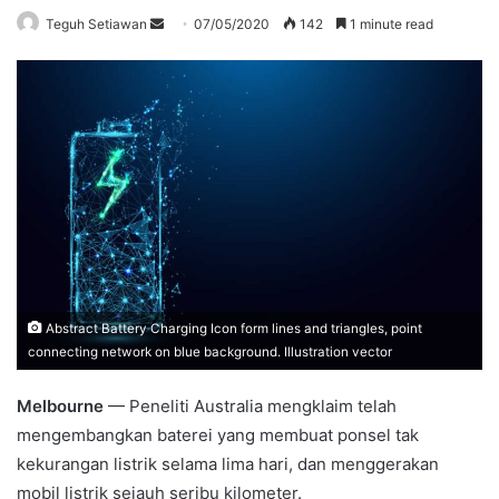
Send
Teguh Setiawan
07/05/2020
142
1 minute read
an
email
Abstract Battery Charging Icon form lines and triangles, point
connecting network on blue background. Illustration vector
Melbourne
— Peneliti Australia mengklaim telah
mengembangkan baterei yang membuat ponsel tak
kekurangan listrik selama lima hari, dan menggerakan
mobil listrik sejauh seribu kilometer.