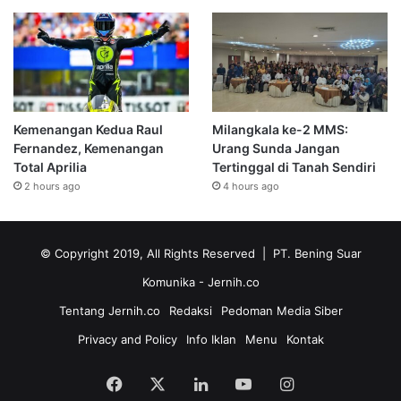
Kemenangan Kedua Raul
Milangkala ke-2 MMS:
Fernandez, Kemenangan
Urang Sunda Jangan
Total Aprilia
Tertinggal di Tanah Sendiri
2 hours ago
4 hours ago
© Copyright 2019, All Rights Reserved | PT. Bening Suar
Komunika
- Jernih.co
Tentang Jernih.co
Redaksi
Pedoman Media Siber
Privacy and Policy
Info Iklan
Menu
Kontak
Facebook
X
LinkedIn
YouTube
Instagram