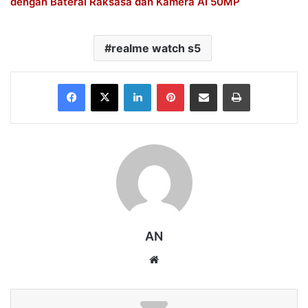
dengan Baterai Raksasa dan Kamera AI 50MP
realme watch s5
Facebook
X
LinkedIn
Pinterest
Share via Email
Print
AN
Website