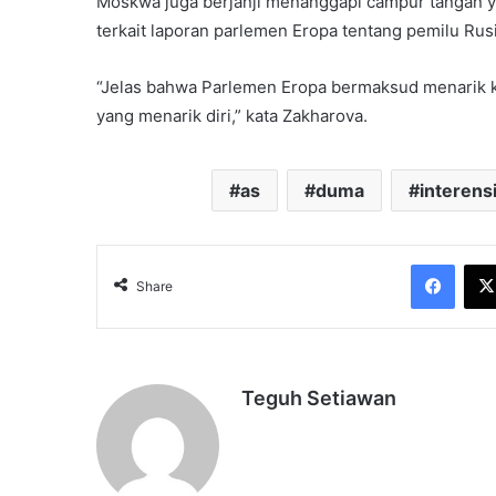
Moskwa juga berjanji menanggapi campur tangan yan
terkait laporan parlemen Eropa tentang pemilu Rusi
“Jelas bahwa Parlemen Eropa bermaksud menarik 
yang menarik diri,” kata Zakharova.
as
duma
interens
Face
Share
Teguh Setiawan