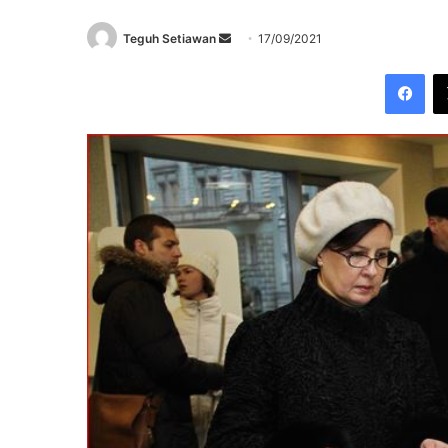
Send
Teguh Setiawan
17/09/2021
an
Fac
email