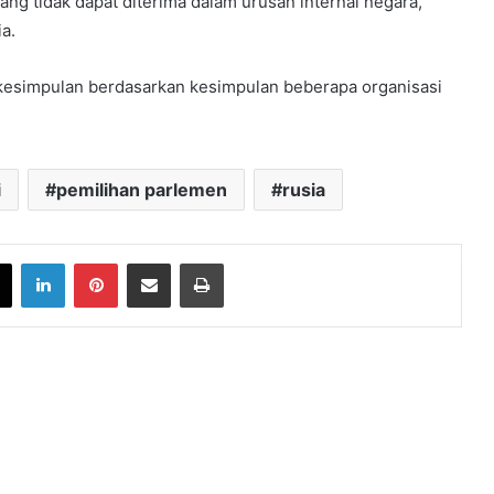
g tidak dapat diterima dalam urusan internal negara,
a.
kesimpulan berdasarkan kesimpulan beberapa organisasi
i
pemilihan parlemen
rusia
book
X
LinkedIn
Pinterest
Share via Email
Print