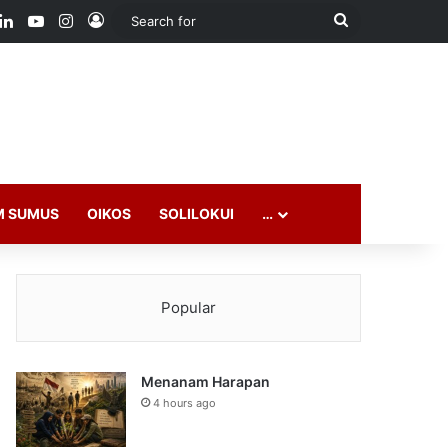
ook
LinkedIn
YouTube
Instagram
Log In
Search
for
M SUMUS
OIKOS
SOLILOKUI
…
Popular
Menanam Harapan
4 hours ago