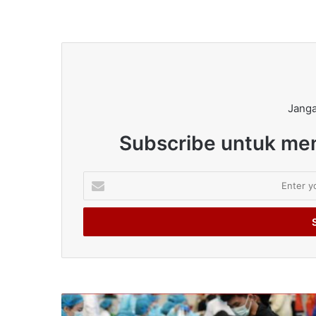
Janga
Subscribe untuk men
Enter
your
Email
address