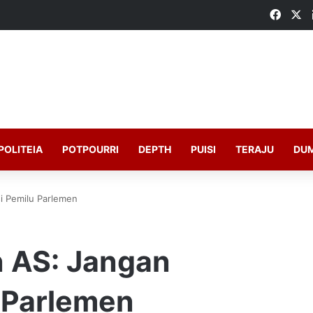
Faceb
X
POLITEIA
POTPOURRI
DEPTH
PUISI
TERAJU
DU
si Pemilu Parlemen
n AS: Jangan
u Parlemen