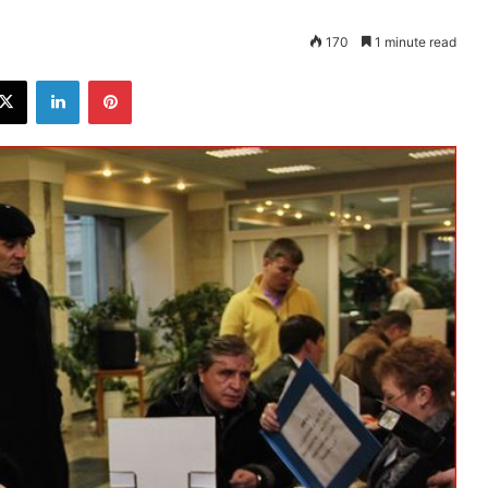
170
1 minute read
ebook
X
LinkedIn
Pinterest