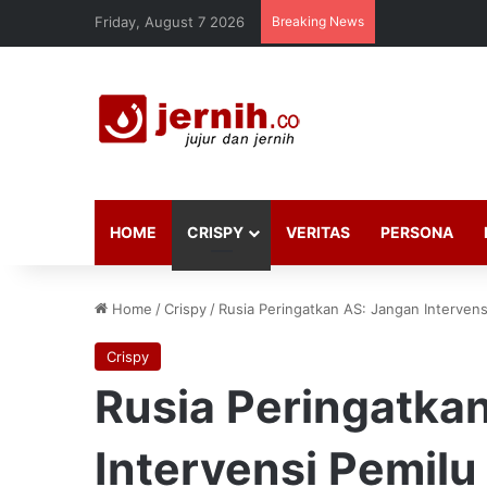
Friday, August 7 2026
Breaking News
HOME
CRISPY
VERITAS
PERSONA
Home
/
Crispy
/
Rusia Peringatkan AS: Jangan Interven
Crispy
Rusia Peringatka
Intervensi Pemil