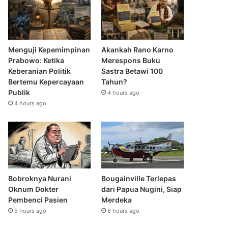
Menguji Kepemimpinan
Akankah Rano Karno
Prabowo: Ketika
Merespons Buku
Keberanian Politik
Sastra Betawi 100
Bertemu Kepercayaan
Tahun?
Publik
4 hours ago
4 hours ago
Bobroknya Nurani
Bougainville Terlepas
Oknum Dokter
dari Papua Nugini, Siap
Pembenci Pasien
Merdeka
5 hours ago
6 hours ago