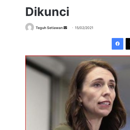
Dikunci
Send
Teguh Setiawan
15/02/2021
an
Fac
email