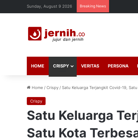
Sunday, August 9 2026
Breaking News
HOME
CRISPY
VERITAS
PERSONA
Home
/
Crispy
/
Satu Keluarga Terjangkit Covid-19, Satu
Crispy
Satu Keluarga Ter
Satu Kota Terbesa