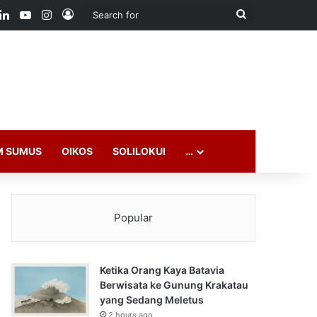
ook
LinkedIn
YouTube
Instagram
Log In
Search
for
M SUMUS
OIKOS
SOLILOKUI
…
Popular
Ketika Orang Kaya Batavia
Berwisata ke Gunung Krakatau
yang Sedang Meletus
2 hours ago