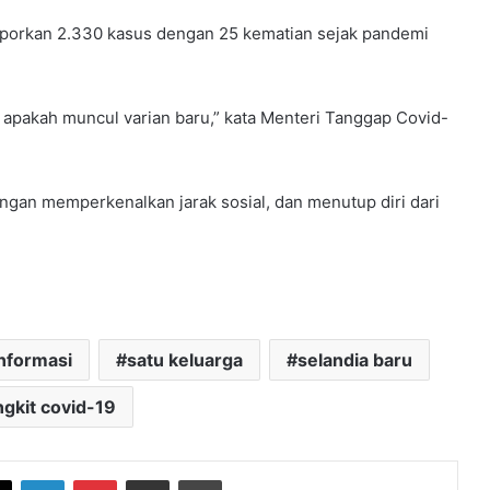
elaporkan 2.330 kasus dengan 25 kematian sejak pandemi
apakah muncul varian baru,” kata Menteri Tanggap Covid-
gan memperkenalkan jarak sosial, dan menutup diri dari
nformasi
satu keluarga
selandia baru
ngkit covid-19
book
X
LinkedIn
Pinterest
Share via Email
Print