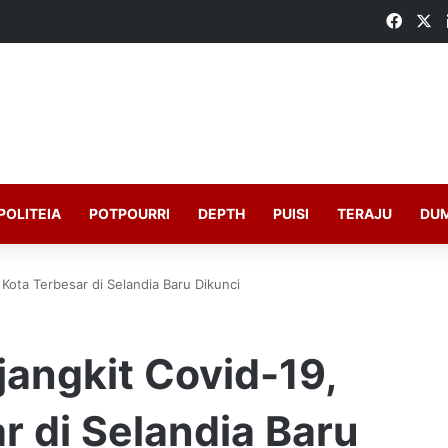
Faceb
X
POLITEIA
POTPOURRI
DEPTH
PUISI
TERAJU
DU
 Kota Terbesar di Selandia Baru Dikunci
jangkit Covid-19,
r di Selandia Baru