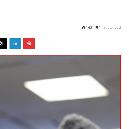
142
1 minute read
ebook
X
LinkedIn
Pinterest