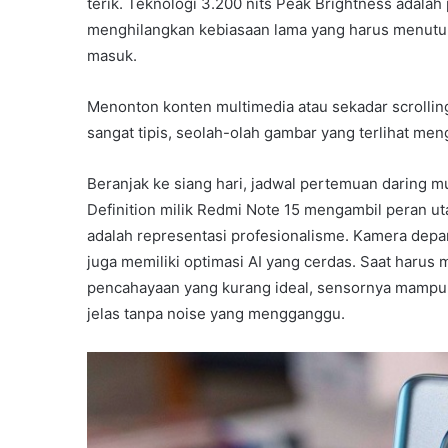
terik. Teknologi 3.200 nits Peak Brightness adalah 
menghilangkan kebiasaan lama yang harus menutu
masuk.
Menonton konten multimedia atau sekadar scrolling
sangat tipis, seolah-olah gambar yang terlihat me
Beranjak ke siang hari, jadwal pertemuan daring 
Definition milik Redmi Note 15 mengambil peran uta
adalah representasi profesionalisme. Kamera depan
juga memiliki optimasi AI yang cerdas. Saat harus
pencahayaan yang kurang ideal, sensornya mampu 
jelas tanpa noise yang mengganggu.