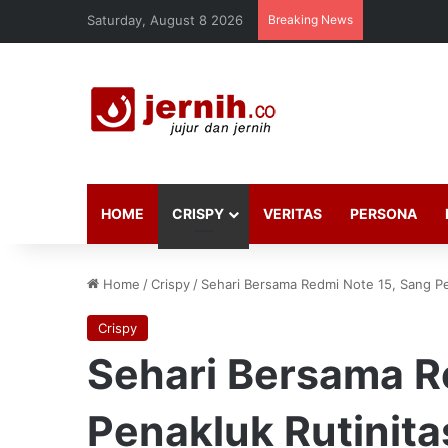
Saturday, August 8 2026
Breaking News
HOME
CRISPY
VERITAS
PERSONA
Home
/
Crispy
/
Sehari Bersama Redmi Note 15, Sang Pe
Crispy
Sehari Bersama R
Penakluk Rutinita