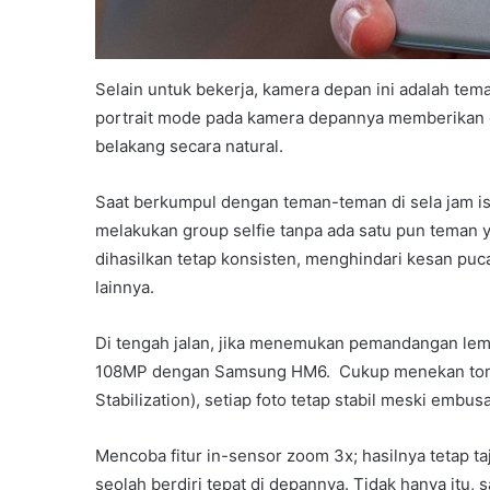
Selain untuk bekerja, kamera depan ini adalah te
portrait mode pada kamera depannya memberikan e
belakang secara natural.
Saat berkumpul dengan teman-teman di sela jam i
melakukan group selfie tanpa ada satu pun teman y
dihasilkan tetap konsisten, menghindari kesan pu
lainnya.
Di tengah jalan, jika menemukan pemandangan le
108MP dengan Samsung HM6. Cukup menekan tombol 
Stabilization), setiap foto tetap stabil meski emb
Mencoba fitur in-sensor zoom 3x; hasilnya tetap t
seolah berdiri tepat di depannya. Tidak hanya itu,