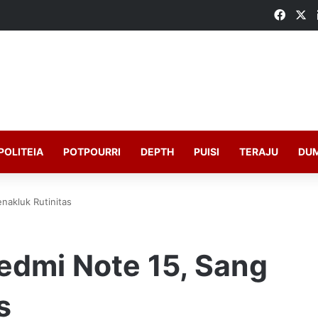
Faceb
X
POLITEIA
POTPOURRI
DEPTH
PUISI
TERAJU
DU
nakluk Rutinitas
edmi Note 15, Sang
s