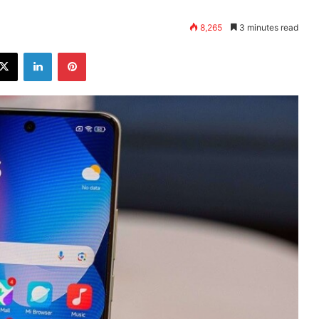
8,265
3 minutes read
ebook
X
LinkedIn
Pinterest