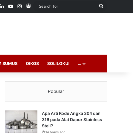
ook
LinkedIn
YouTube
Instagram
Log In
Search
for
M SUMUS
OIKOS
SOLILOKUI
…
Popular
Apa Arti Kode Angka 304 dan
316 pada Alat Dapur Stainless
Stell?
14 hours ago