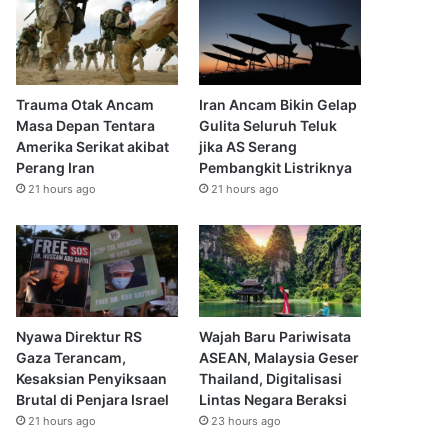
Trauma Otak Ancam
Iran Ancam Bikin Gelap
Masa Depan Tentara
Gulita Seluruh Teluk
Amerika Serikat akibat
jika AS Serang
Perang Iran
Pembangkit Listriknya
21 hours ago
21 hours ago
Nyawa Direktur RS
Wajah Baru Pariwisata
Gaza Terancam,
ASEAN, Malaysia Geser
Kesaksian Penyiksaan
Thailand, Digitalisasi
Brutal di Penjara Israel
Lintas Negara Beraksi
21 hours ago
23 hours ago