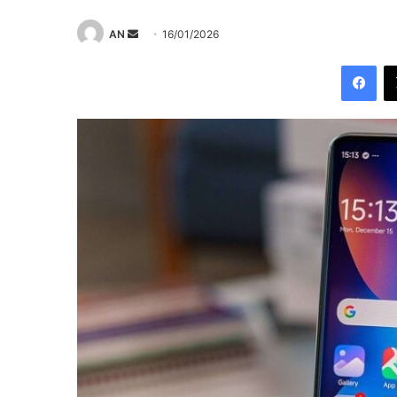
Send
AN
16/01/2026
an
Fac
email