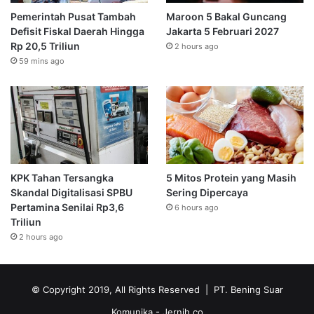
Pemerintah Pusat Tambah
Maroon 5 Bakal Guncang
Defisit Fiskal Daerah Hingga
Jakarta 5 Februari 2027
Rp 20,5 Triliun
2 hours ago
59 mins ago
KPK Tahan Tersangka
5 Mitos Protein yang Masih
Skandal Digitalisasi SPBU
Sering Dipercaya
Pertamina Senilai Rp3,6
6 hours ago
Triliun
2 hours ago
© Copyright 2019, All Rights Reserved | PT. Bening Suar
Komunika
- Jernih.co