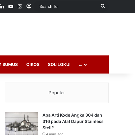
ook
LinkedIn
YouTube
Instagram
Log In
Search
for
M SUMUS
OIKOS
SOLILOKUI
…
Popular
Apa Arti Kode Angka 304 dan
316 pada Alat Dapur Stainless
Stell?
4 mins ago