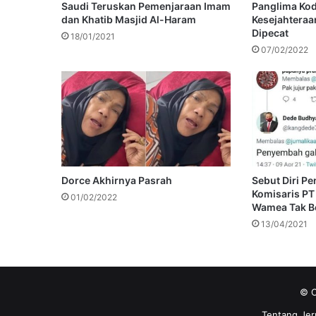
Saudi Teruskan Pemenjaraan Imam
Panglima Ko
dan Khatib Masjid Al-Haram
Kesejahteraa
Dipecat
18/01/2021
07/02/2022
Dorce Akhirnya Pasrah
Sebut Diri P
Komisaris PT
01/02/2022
Wamea Tak B
13/04/2021
© C
Tentang Jer