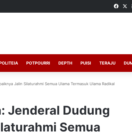
Faceb
X
POLITEIA
POTPOURRI
DEPTH
PUISI
TERAJU
DU
baiknya Jalin Silaturahmi Semua Ulama Termasuk Ulama Radikal
a: Jenderal Dudung
Silaturahmi Semua