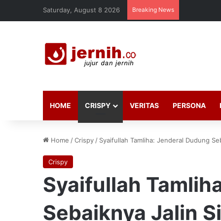
Saturday, August 8 2026
Breaking News
HOME
CRISPY
VERITAS
PERSONA
Home
/
Crispy
/
Syaifullah Tamliha: Jenderal Dudung Se
Crispy
Syaifullah Tamlih
Sebaiknya Jalin 