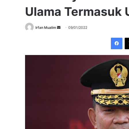
Ulama Termasuk U
Send
Irfan Mualim
09/01/2022
an
Fac
email