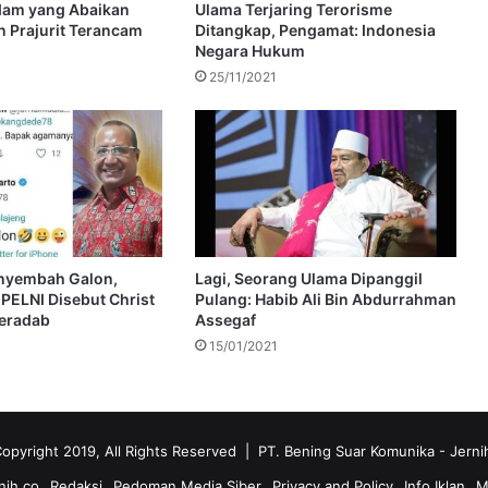
dam yang Abaikan
Ulama Terjaring Terorisme
n Prajurit Terancam
Ditangkap, Pengamat: Indonesia
Negara Hukum
25/11/2021
enyembah Galon,
Lagi, Seorang Ulama Dipanggil
 PELNI Disebut Christ
Pulang: Habib Ali Bin Abdurrahman
eradab
Assegaf
15/01/2021
opyright 2019, All Rights Reserved | PT. Bening Suar Komunika
- Jerni
nih.co
Redaksi
Pedoman Media Siber
Privacy and Policy
Info Iklan
M