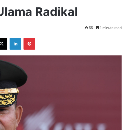
lama Radikal
55
1 minute read
ebook
X
LinkedIn
Pinterest