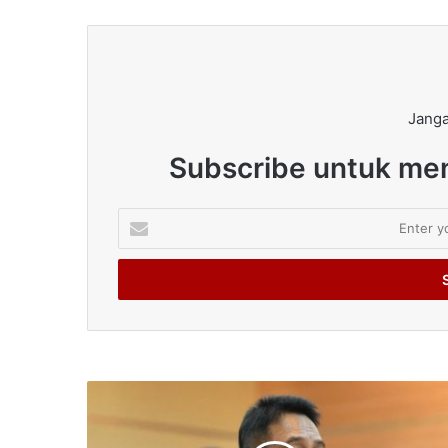
Janga
Subscribe untuk men
Enter
your
Email
address