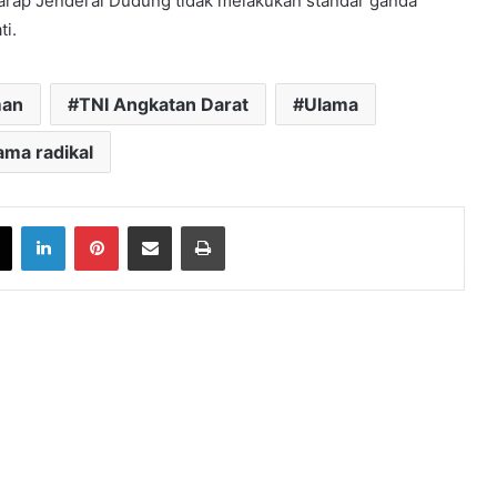
erharap Jenderal Dudung tidak melakukan standar ganda
ti.
man
TNI Angkatan Darat
Ulama
ama radikal
book
X
LinkedIn
Pinterest
Share via Email
Print