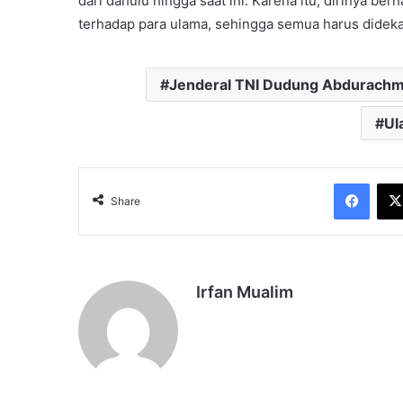
dari dahulu hingga saat ini. Karena itu, dirinya b
terhadap para ulama, sehingga semua harus dideka
Jenderal TNI Dudung Abdurach
Ul
Face
Share
Irfan Mualim