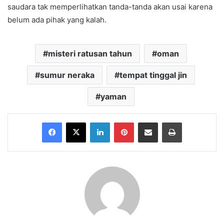
saudara tak memperlihatkan tanda-tanda akan usai karena
belum ada pihak yang kalah.
misteri ratusan tahun
oman
sumur neraka
tempat tinggal jin
yaman
Facebook
X
LinkedIn
Pinterest
Share via Email
Print