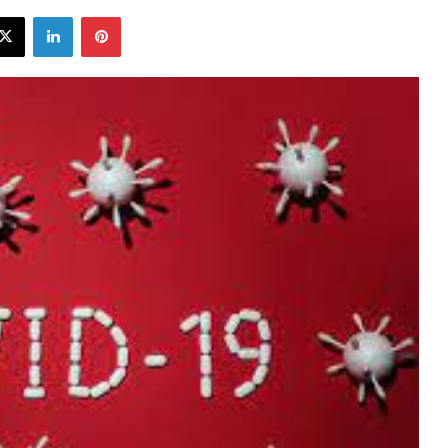
ebook
X
LinkedIn
Pinterest