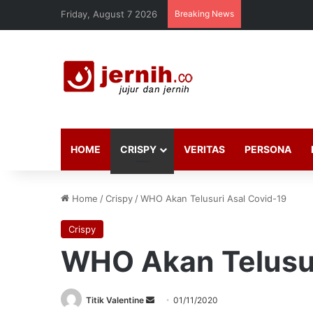
Friday, August 7 2026
Breaking News
HOME
CRISPY
VERITAS
PERSONA
Home
/
Crispy
/
WHO Akan Telusuri Asal Covid-19
Crispy
WHO Akan Telusur
Send
Titik Valentine
01/11/2020