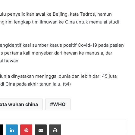
ulu penyelidikan awal ke Beijing, kata Tedros, namun
girim lengkap tim ilmuwan ke Cina untuk memulai studi
identifikasi sumber kasus positif Covid-19 pada pasien
us pertama kali menyebar dari hewan ke manusia, dari
al hewan.
dunia dinyatakan meninggal dunia dan lebih dari 45 juta
i Cina pada akhir tahun lalu. (tvl)
ota wuhan china
WHO
book
X
LinkedIn
Pinterest
Share via Email
Print