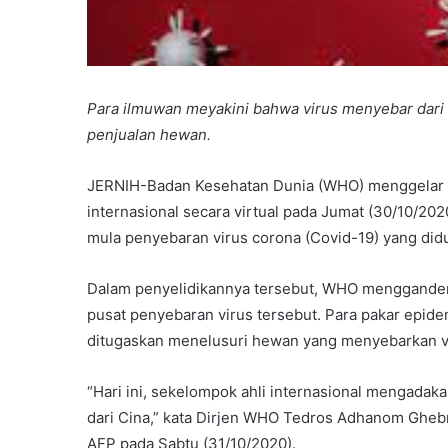
Para ilmuwan meyakini bahwa virus menyebar dari 
penjualan hewan.
JERNIH-Badan Kesehatan Dunia (WHO) menggelar p
internasional secara virtual pada Jumat (30/10/20
mula penyebaran virus corona (Covid-19) yang didu
Dalam penyelidikannya tersebut, WHO menggandeng
pusat penyebaran virus tersebut. Para pakar epide
ditugaskan menelusuri hewan yang menyebarkan vi
“Hari ini, sekelompok ahli internasional mengada
dari Cina,” kata Dirjen WHO Tedros Adhanom Ghebr
AFP pada Sabtu (31/10/2020).