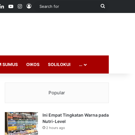
ook
LinkedIn
YouTube
Instagram
Log In
Search
for
M SUMUS
OIKOS
SOLILOKUI
…
Popular
Ini Empat Tingkatan Warna pada
Nutri-Level
2 hours ago