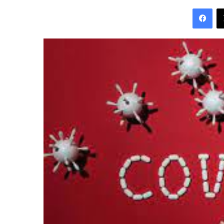
an
Fac
email