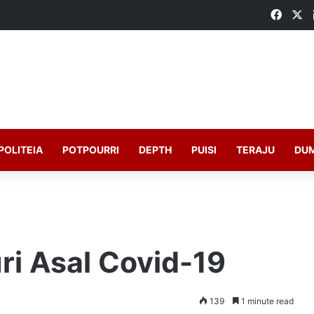
Faceb
X
POLITEIA
POTPOURRI
DEPTH
PUISI
TERAJU
DU
i Asal Covid-19
139
1 minute read