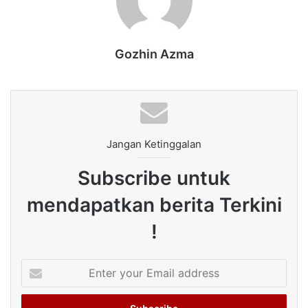
Gozhin Azma
Jangan Ketinggalan
Subscribe untuk
mendapatkan berita Terkini
!
Enter
your
Email