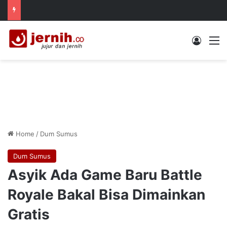
Log In
M
Home
/
Dum Sumus
Dum Sumus
Asyik Ada Game Baru Battle
Royale Bakal Bisa Dimainkan
Gratis