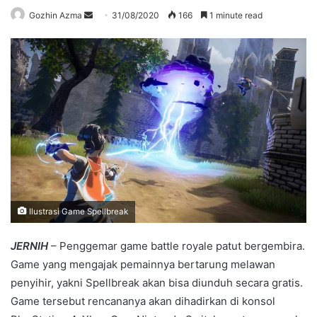
Send
Gozhin Azma
31/08/2020
166
1 minute read
an
email
Ilustrasi Game Spellbreak
JERNIH
– Penggemar game battle royale patut bergembira.
Game yang mengajak pemainnya bertarung melawan
penyihir, yakni Spellbreak akan bisa diunduh secara gratis.
Game tersebut rencananya akan dihadirkan di konsol