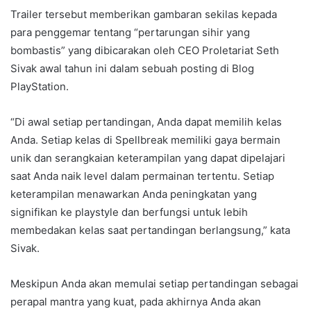
Trailer tersebut memberikan gambaran sekilas kepada
para penggemar tentang “pertarungan sihir yang
bombastis” yang dibicarakan oleh CEO Proletariat Seth
Sivak awal tahun ini dalam sebuah posting di Blog
PlayStation.
“Di awal setiap pertandingan, Anda dapat memilih kelas
Anda. Setiap kelas di Spellbreak memiliki gaya bermain
unik dan serangkaian keterampilan yang dapat dipelajari
saat Anda naik level dalam permainan tertentu. Setiap
keterampilan menawarkan Anda peningkatan yang
signifikan ke playstyle dan berfungsi untuk lebih
membedakan kelas saat pertandingan berlangsung,” kata
Sivak.
Meskipun Anda akan memulai setiap pertandingan sebagai
perapal mantra yang kuat, pada akhirnya Anda akan