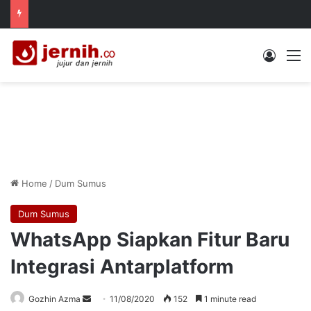
Log In
M
Home
/
Dum Sumus
Dum Sumus
WhatsApp Siapkan Fitur Baru
Integrasi Antarplatform
Send
Gozhin Azma
11/08/2020
152
1 minute read