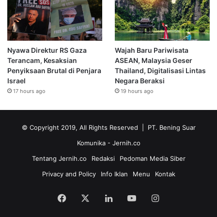
Nyawa Direktur RS Gaza
Wajah Baru Pariwisata
Terancam, Kesaksian
ASEAN, Malaysia Geser
Penyiksaan Brutal di Penjara
Thailand, Digitalisasi Lintas
Israel
Negara Beraksi
17 hours ago
19 hours ago
© Copyright 2019, All Rights Reserved | PT. Bening Suar
Komunika
- Jernih.co
Tentang Jernih.co
Redaksi
Pedoman Media Siber
Privacy and Policy
Info Iklan
Menu
Kontak
Facebook
X
LinkedIn
YouTube
Instagram