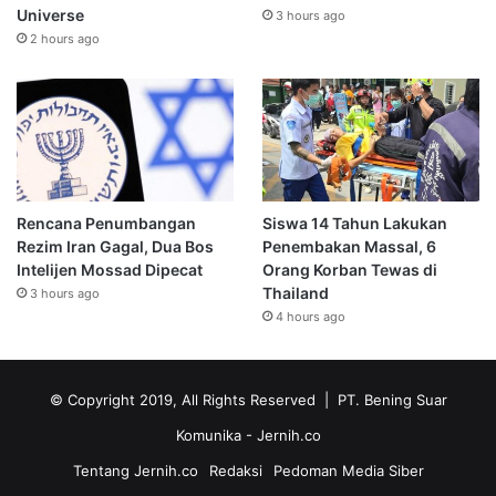
Universe
3 hours ago
2 hours ago
Rencana Penumbangan
Siswa 14 Tahun Lakukan
Rezim Iran Gagal, Dua Bos
Penembakan Massal, 6
Intelijen Mossad Dipecat
Orang Korban Tewas di
Thailand
3 hours ago
4 hours ago
© Copyright 2019, All Rights Reserved | PT. Bening Suar
Komunika
- Jernih.co
Tentang Jernih.co
Redaksi
Pedoman Media Siber