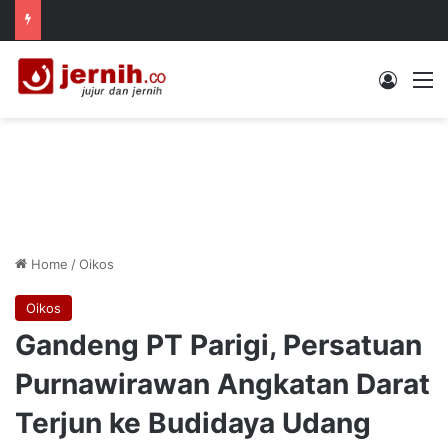
Log In
M
Home
/
Oikos
Oikos
Gandeng PT Parigi, Persatuan
Purnawirawan Angkatan Darat
Terjun ke Budidaya Udang